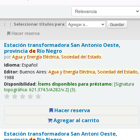
|
|
Seleccionar títulos para:
Hacer reserva
Estación transformadora San Antonio Oeste,
provincia
de
Río Negro
por
Agua
y
Energía
Eléctrica,
Sociedad
de
l
Estado
.
Idioma:
Español
Editor:
Buenos Aires:
Agua
y
Energía
Eléctrica,
Sociedad
de
l
Estado
,
1988
Disponibilidad:
Ítems disponibles para préstamo:
Signatura
topográfica:
621.374.5/A282/v.2
(3).
Hacer reserva
Agregar al carrito
Estación transformadora San Antoni Oeste,
provincia
de
Río Negro