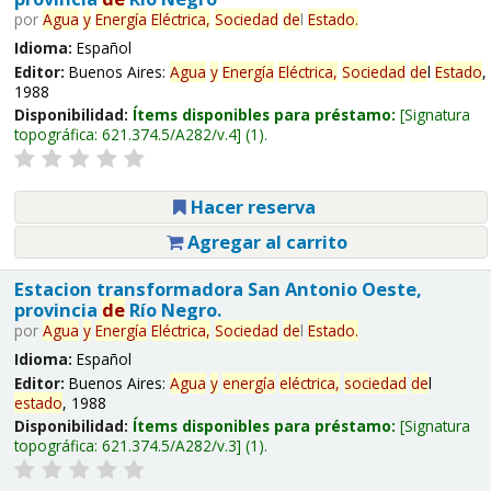
por
Agua
y
Energía
Eléctrica,
Sociedad
de
l
Estado
.
Idioma:
Español
Editor:
Buenos Aires:
Agua
y
Energía
Eléctrica,
Sociedad
de
l
Estado
,
1988
Disponibilidad:
Ítems disponibles para préstamo:
Signatura
topográfica:
621.374.5/A282/v.4
(1).
Hacer reserva
Agregar al carrito
Estacion transformadora San Antonio Oeste,
provincia
de
Río Negro.
por
Agua
y
Energía
Eléctrica,
Sociedad
de
l
Estado
.
Idioma:
Español
Editor:
Buenos Aires:
Agua
y
energía
eléctrica,
sociedad
de
l
estado
, 1988
Disponibilidad:
Ítems disponibles para préstamo:
Signatura
topográfica:
621.374.5/A282/v.3
(1).