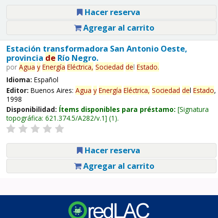
Hacer reserva
Agregar al carrito
Estación transformadora San Antonio Oeste,
provincia
de
Río Negro.
por
Agua
y
Energía
Eléctrica,
Sociedad
de
l
Estado
.
Idioma:
Español
Editor:
Buenos Aires:
Agua
y
Energía
Eléctrica,
Sociedad
de
l
Estado
,
1998
Disponibilidad:
Ítems disponibles para préstamo:
Signatura
topográfica:
621.374.5/A282/v.1
(1).
Hacer reserva
Agregar al carrito