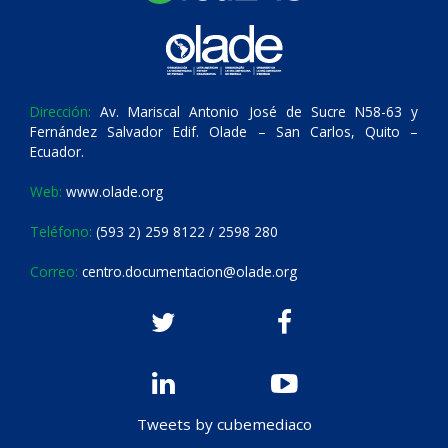
Dirección:
Av. Mariscal Antonio José de Sucre N58-63 y
Fernández Salvador Edif. Olade – San Carlos, Quito –
Ecuador.
Web:
www.olade.org
Teléfono:
(593 2) 259 8122 / 2598 280
Correo:
centro.documentacion@olade.org
Tweets by cubemediaco