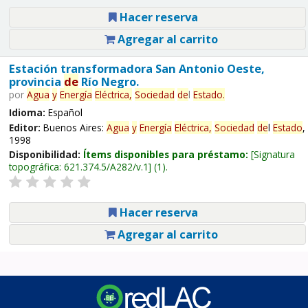
Hacer reserva
Agregar al carrito
Estación transformadora San Antonio Oeste,
provincia
de
Río Negro.
por
Agua
y
Energía
Eléctrica,
Sociedad
de
l
Estado
.
Idioma:
Español
Editor:
Buenos Aires:
Agua
y
Energía
Eléctrica,
Sociedad
de
l
Estado
,
1998
Disponibilidad:
Ítems disponibles para préstamo:
Signatura
topográfica:
621.374.5/A282/v.1
(1).
Hacer reserva
Agregar al carrito