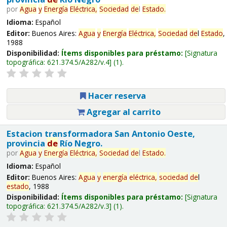
por
Agua
y
Energía
Eléctrica,
Sociedad
de
l
Estado
.
Idioma:
Español
Editor:
Buenos Aires:
Agua
y
Energía
Eléctrica,
Sociedad
de
l
Estado
,
1988
Disponibilidad:
Ítems disponibles para préstamo:
Signatura
topográfica:
621.374.5/A282/v.4
(1).
Hacer reserva
Agregar al carrito
Estacion transformadora San Antonio Oeste,
provincia
de
Río Negro.
por
Agua
y
Energía
Eléctrica,
Sociedad
de
l
Estado
.
Idioma:
Español
Editor:
Buenos Aires:
Agua
y
energía
eléctrica,
sociedad
de
l
estado
, 1988
Disponibilidad:
Ítems disponibles para préstamo:
Signatura
topográfica:
621.374.5/A282/v.3
(1).