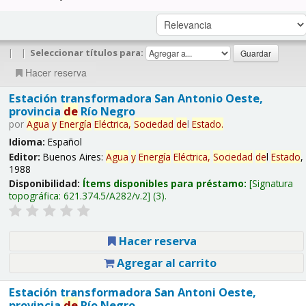
|
|
Seleccionar títulos para:
Hacer reserva
Estación transformadora San Antonio Oeste,
provincia
de
Río Negro
por
Agua
y
Energía
Eléctrica,
Sociedad
de
l
Estado
.
Idioma:
Español
Editor:
Buenos Aires:
Agua
y
Energía
Eléctrica,
Sociedad
de
l
Estado
,
1988
Disponibilidad:
Ítems disponibles para préstamo:
Signatura
topográfica:
621.374.5/A282/v.2
(3).
Hacer reserva
Agregar al carrito
Estación transformadora San Antoni Oeste,
provincia
de
Río Negro