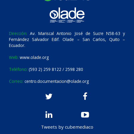
Dirección:
Av. Mariscal Antonio José de Sucre N58-63 y
Fernández Salvador Edif. Olade – San Carlos, Quito –
Ecuador.
Web:
www.olade.org
Teléfono:
(593 2) 259 8122 / 2598 280
Correo:
centro.documentacion@olade.org
Tweets by cubemediaco