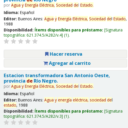
por
Agua
y
Energía
Eléctrica,
Sociedad
de
l
Estado
.
Idioma:
Español
Editor:
Buenos Aires:
Agua
y
Energía
Eléctrica,
Sociedad
de
l
Estado
,
1988
Disponibilidad:
Ítems disponibles para préstamo:
Signatura
topográfica:
621.374.5/A282/v.4
(1).
Hacer reserva
Agregar al carrito
Estacion transformadora San Antonio Oeste,
provincia
de
Río Negro.
por
Agua
y
Energía
Eléctrica,
Sociedad
de
l
Estado
.
Idioma:
Español
Editor:
Buenos Aires:
Agua
y
energía
eléctrica,
sociedad
de
l
estado
, 1988
Disponibilidad:
Ítems disponibles para préstamo:
Signatura
topográfica:
621.374.5/A282/v.3
(1).