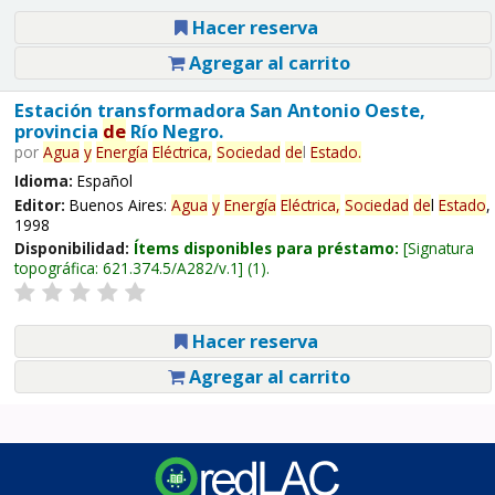
Hacer reserva
Agregar al carrito
Estación transformadora San Antonio Oeste,
provincia
de
Río Negro.
por
Agua
y
Energía
Eléctrica,
Sociedad
de
l
Estado
.
Idioma:
Español
Editor:
Buenos Aires:
Agua
y
Energía
Eléctrica,
Sociedad
de
l
Estado
,
1998
Disponibilidad:
Ítems disponibles para préstamo:
Signatura
topográfica:
621.374.5/A282/v.1
(1).
Hacer reserva
Agregar al carrito