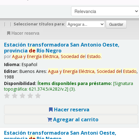
|
|
Seleccionar títulos para:
Hacer reserva
Estación transformadora San Antonio Oeste,
provincia
de
Río Negro
por
Agua
y
Energía
Eléctrica,
Sociedad
de
l
Estado
.
Idioma:
Español
Editor:
Buenos Aires:
Agua
y
Energía
Eléctrica,
Sociedad
de
l
Estado
,
1988
Disponibilidad:
Ítems disponibles para préstamo:
Signatura
topográfica:
621.374.5/A282/v.2
(3).
Hacer reserva
Agregar al carrito
Estación transformadora San Antoni Oeste,
provincia
de
Río Negro