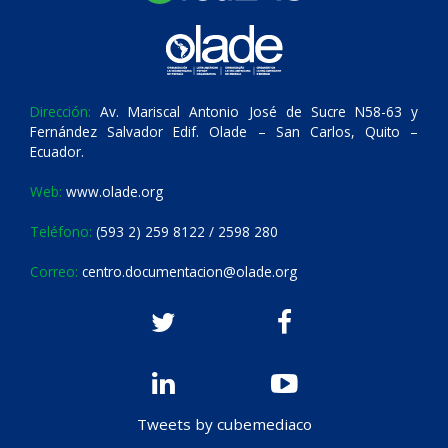
Dirección:
Av. Mariscal Antonio José de Sucre N58-63 y
Fernández Salvador Edif. Olade – San Carlos, Quito –
Ecuador.
Web:
www.olade.org
Teléfono:
(593 2) 259 8122 / 2598 280
Correo:
centro.documentacion@olade.org
Tweets by cubemediaco