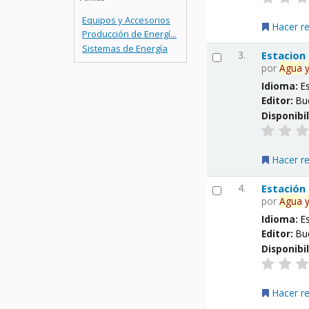
Equipos y Accesorios
Hacer r
Producción de Energí...
Sistemas de Energía
3.
Estacion
por
Agua
Idioma:
E
Editor:
Bu
Disponibi
Hacer r
4.
Estación
por
Agua
Idioma:
E
Editor:
Bu
Disponibi
Hacer r