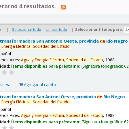
tornó 4 resultados.
|
Seleccionar todo
Limpiar todo
|
Seleccionar títulos para:
o
 transformadora San Antonio Oeste, provincia
de
Río Negro
y
Energía
Eléctrica,
Sociedad
de
l
Estado
.
spañol
enos Aires:
Agua
y
Energía
Eléctrica,
Sociedad
de
l
Estado
, 1988
lidad:
Ítems disponibles para préstamo:
Signatura topográfica:
62
eserva
Agregar al carrito
 transformadora San Antoni Oeste, provincia
de
Río Negro
y
Energía
Eléctrica,
Sociedad
de
l
Estado
.
spañol
enos Aires:
Agua
y
Energía
Eléctrica,
Sociedad
de
l
Estado
, 1988
lidad:
Ítems disponibles para préstamo:
Signatura topográfica:
62