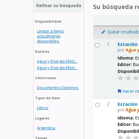
Refinar su búsqueda
Su búsqueda re
Disponibilidad
Limitar a ítems
Quitar resaltad
actualmente
disponibles.
1.
Estación
por
Agua
Autores
Idioma:
E
Agua y Energía Eléct...
Editor:
Bu
Agua y Energía Eléct...
Disponibi
Colecciones
Documentos Externos
Hacer r
Tipos de ítem
2.
Estación
Libros
por
Agua
Idioma:
E
Lugares
Editor:
Bu
Argentina
Disponibi
Temas