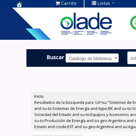
Carrito
Listas
Centro de
Documentación
OLADE -
Buscar
Inicio
›
Resultados de la búsqueda para 'ccl=su:"Sistemas de E
and su-to:Sistemas de Energía and itype:BK and su-to:Si
Sociedad del Estado and su-to:Equipos y Accesorios and 
su-to:Producción de Energía and su-geo:Argentina and s
Estado and ccode:EXT and su-geo:Argentina and au:Agua 