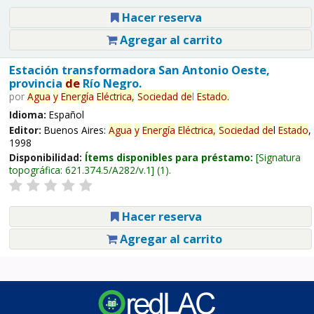
Hacer reserva
Agregar al carrito
Estación transformadora San Antonio Oeste,
provincia
de
Río Negro.
por
Agua
y
Energía
Eléctrica,
Sociedad
de
l
Estado
.
Idioma:
Español
Editor:
Buenos Aires:
Agua
y
Energía
Eléctrica,
Sociedad
de
l
Estado
,
1998
Disponibilidad:
Ítems disponibles para préstamo:
Signatura
topográfica:
621.374.5/A282/v.1
(1).
Hacer reserva
Agregar al carrito