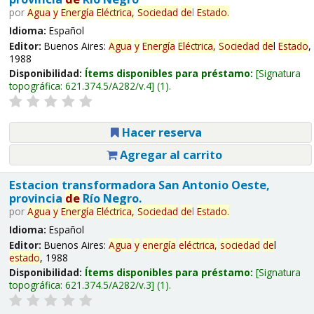
por
Agua
y
Energía
Eléctrica,
Sociedad
de
l
Estado
.
Idioma:
Español
Editor:
Buenos Aires:
Agua
y
Energía
Eléctrica,
Sociedad
de
l
Estado
,
1988
Disponibilidad:
Ítems disponibles para préstamo:
Signatura
topográfica:
621.374.5/A282/v.4
(1).
Hacer reserva
Agregar al carrito
Estacion transformadora San Antonio Oeste,
provincia
de
Río Negro.
por
Agua
y
Energía
Eléctrica,
Sociedad
de
l
Estado
.
Idioma:
Español
Editor:
Buenos Aires:
Agua
y
energía
eléctrica,
sociedad
de
l
estado
, 1988
Disponibilidad:
Ítems disponibles para préstamo:
Signatura
topográfica:
621.374.5/A282/v.3
(1).