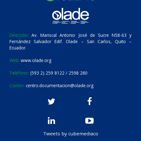
Dirección:
Av. Mariscal Antonio José de Sucre N58-63 y
Fernández Salvador Edif. Olade – San Carlos, Quito –
Ecuador.
Web:
www.olade.org
Teléfono:
(593 2) 259 8122 / 2598 280
Correo:
centro.documentacion@olade.org
Tweets by cubemediaco