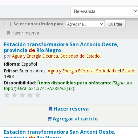
|
|
Seleccionar títulos para:
Hacer reserva
Estación transformadora San Antonio Oeste,
provincia
de
Río Negro
por
Agua
y
Energía
Eléctrica,
Sociedad
de
l
Estado
.
Idioma:
Español
Editor:
Buenos Aires:
Agua
y
Energía
Eléctrica,
Sociedad
de
l
Estado
,
1988
Disponibilidad:
Ítems disponibles para préstamo:
Signatura
topográfica:
621.374.5/A282/v.2
(3).
Hacer reserva
Agregar al carrito
Estación transformadora San Antoni Oeste,
provincia
de
Río Negro