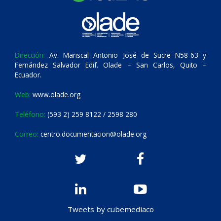
Dirección:
Av. Mariscal Antonio José de Sucre N58-63 y
Fernández Salvador Edif. Olade – San Carlos, Quito –
Ecuador.
Web:
www.olade.org
Teléfono:
(593 2) 259 8122 / 2598 280
Correo:
centro.documentacion@olade.org
Tweets by cubemediaco