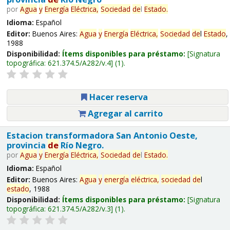
por
Agua
y
Energía
Eléctrica,
Sociedad
de
l
Estado
.
Idioma:
Español
Editor:
Buenos Aires:
Agua
y
Energía
Eléctrica,
Sociedad
de
l
Estado
,
1988
Disponibilidad:
Ítems disponibles para préstamo:
Signatura
topográfica:
621.374.5/A282/v.4
(1).
Hacer reserva
Agregar al carrito
Estacion transformadora San Antonio Oeste,
provincia
de
Río Negro.
por
Agua
y
Energía
Eléctrica,
Sociedad
de
l
Estado
.
Idioma:
Español
Editor:
Buenos Aires:
Agua
y
energía
eléctrica,
sociedad
de
l
estado
, 1988
Disponibilidad:
Ítems disponibles para préstamo:
Signatura
topográfica:
621.374.5/A282/v.3
(1).