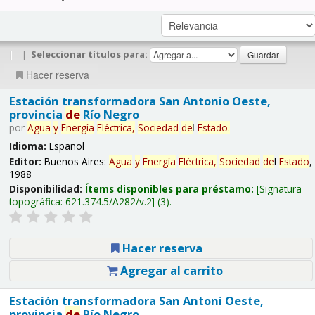
|
|
Seleccionar títulos para:
Hacer reserva
Estación transformadora San Antonio Oeste,
provincia
de
Río Negro
por
Agua
y
Energía
Eléctrica,
Sociedad
de
l
Estado
.
Idioma:
Español
Editor:
Buenos Aires:
Agua
y
Energía
Eléctrica,
Sociedad
de
l
Estado
,
1988
Disponibilidad:
Ítems disponibles para préstamo:
Signatura
topográfica:
621.374.5/A282/v.2
(3).
Hacer reserva
Agregar al carrito
Estación transformadora San Antoni Oeste,
provincia
de
Río Negro