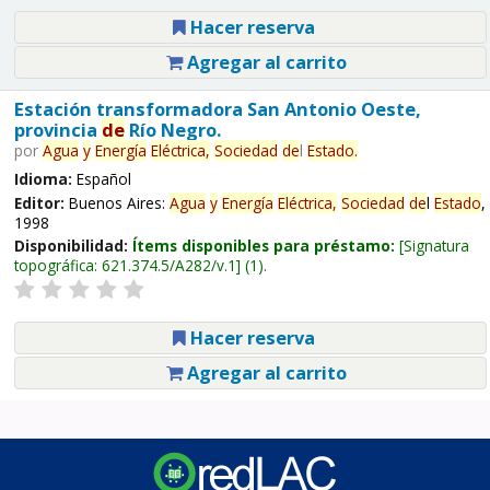
Hacer reserva
Agregar al carrito
Estación transformadora San Antonio Oeste,
provincia
de
Río Negro.
por
Agua
y
Energía
Eléctrica,
Sociedad
de
l
Estado
.
Idioma:
Español
Editor:
Buenos Aires:
Agua
y
Energía
Eléctrica,
Sociedad
de
l
Estado
,
1998
Disponibilidad:
Ítems disponibles para préstamo:
Signatura
topográfica:
621.374.5/A282/v.1
(1).
Hacer reserva
Agregar al carrito