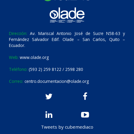
Dirección:
Av. Mariscal Antonio José de Sucre N58-63 y
Fernández Salvador Edif. Olade – San Carlos, Quito –
Ecuador.
Web:
www.olade.org
Teléfono:
(593 2) 259 8122 / 2598 280
Correo:
centro.documentacion@olade.org
Tweets by cubemediaco