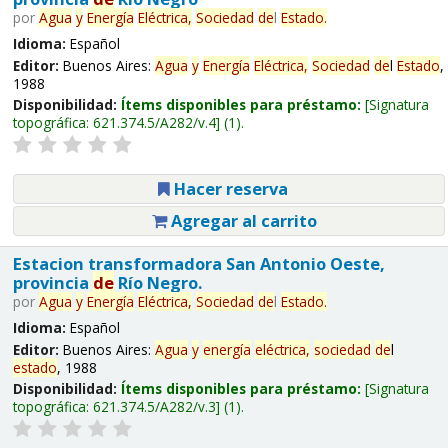
por
Agua
y
Energía
Eléctrica,
Sociedad
de
l
Estado
.
Idioma:
Español
Editor:
Buenos Aires:
Agua
y
Energía
Eléctrica,
Sociedad
de
l
Estado
,
1988
Disponibilidad:
Ítems disponibles para préstamo:
Signatura
topográfica:
621.374.5/A282/v.4
(1).
Hacer reserva
Agregar al carrito
Estacion transformadora San Antonio Oeste,
provincia
de
Río Negro.
por
Agua
y
Energía
Eléctrica,
Sociedad
de
l
Estado
.
Idioma:
Español
Editor:
Buenos Aires:
Agua
y
energía
eléctrica,
sociedad
de
l
estado
, 1988
Disponibilidad:
Ítems disponibles para préstamo:
Signatura
topográfica:
621.374.5/A282/v.3
(1).