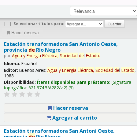
|
|
Seleccionar títulos para:
Hacer reserva
Estación transformadora San Antonio Oeste,
provincia
de
Río Negro
por
Agua
y
Energía
Eléctrica,
Sociedad
de
l
Estado
.
Idioma:
Español
Editor:
Buenos Aires:
Agua
y
Energía
Eléctrica,
Sociedad
de
l
Estado
,
1988
Disponibilidad:
Ítems disponibles para préstamo:
Signatura
topográfica:
621.374.5/A282/v.2
(3).
Hacer reserva
Agregar al carrito
Estación transformadora San Antoni Oeste,
provincia
de
Río Negro