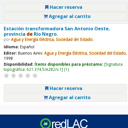
Hacer reserva
Agregar al carrito
Estación transformadora San Antonio Oeste,
provincia
de
Río Negro.
por
Agua
y
Energía
Eléctrica,
Sociedad
de
l
Estado
.
Idioma:
Español
Editor:
Buenos Aires:
Agua
y
Energía
Eléctrica,
Sociedad
de
l
Estado
,
1998
Disponibilidad:
Ítems disponibles para préstamo:
Signatura
topográfica:
621.374.5/A282/v.1
(1).
Hacer reserva
Agregar al carrito