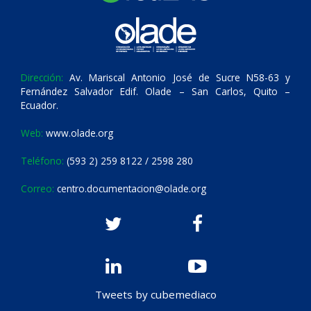
Dirección:
Av. Mariscal Antonio José de Sucre N58-63 y
Fernández Salvador Edif. Olade – San Carlos, Quito –
Ecuador.
Web:
www.olade.org
Teléfono:
(593 2) 259 8122 / 2598 280
Correo:
centro.documentacion@olade.org
Tweets by cubemediaco