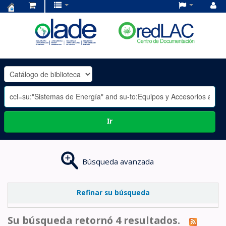
Centro
de
Documentación
OLADE
-
Ir
Búsqueda avanzada
Refinar su búsqueda
Su búsqueda retornó 4 resultados.