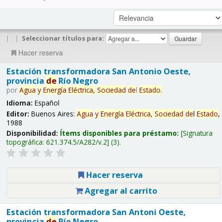
|
|
Seleccionar títulos para:
Hacer reserva
Estación transformadora San Antonio Oeste,
provincia
de
Río Negro
por
Agua
y
Energía
Eléctrica,
Sociedad
de
l
Estado
.
Idioma:
Español
Editor:
Buenos Aires:
Agua
y
Energía
Eléctrica,
Sociedad
de
l
Estado
,
1988
Disponibilidad:
Ítems disponibles para préstamo:
Signatura
topográfica:
621.374.5/A282/v.2
(3).
Hacer reserva
Agregar al carrito
Estación transformadora San Antoni Oeste,
provincia
de
Río Negro