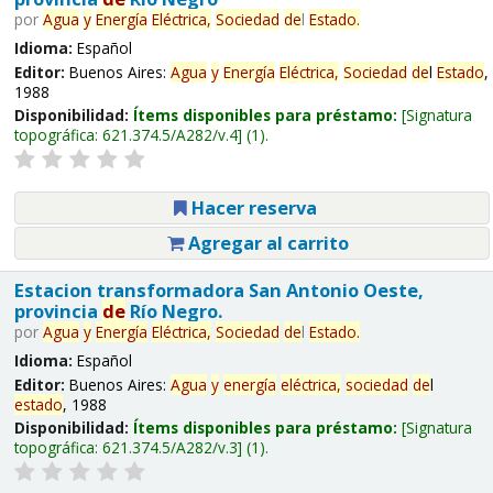
por
Agua
y
Energía
Eléctrica,
Sociedad
de
l
Estado
.
Idioma:
Español
Editor:
Buenos Aires:
Agua
y
Energía
Eléctrica,
Sociedad
de
l
Estado
,
1988
Disponibilidad:
Ítems disponibles para préstamo:
Signatura
topográfica:
621.374.5/A282/v.4
(1).
Hacer reserva
Agregar al carrito
Estacion transformadora San Antonio Oeste,
provincia
de
Río Negro.
por
Agua
y
Energía
Eléctrica,
Sociedad
de
l
Estado
.
Idioma:
Español
Editor:
Buenos Aires:
Agua
y
energía
eléctrica,
sociedad
de
l
estado
, 1988
Disponibilidad:
Ítems disponibles para préstamo:
Signatura
topográfica:
621.374.5/A282/v.3
(1).