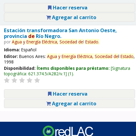
Hacer reserva
Agregar al carrito
Estación transformadora San Antonio Oeste,
provincia
de
Río Negro.
por
Agua
y
Energía
Eléctrica,
Sociedad
de
l
Estado
.
Idioma:
Español
Editor:
Buenos Aires:
Agua
y
Energía
Eléctrica,
Sociedad
de
l
Estado
,
1998
Disponibilidad:
Ítems disponibles para préstamo:
Signatura
topográfica:
621.374.5/A282/v.1
(1).
Hacer reserva
Agregar al carrito