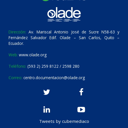
Dirección:
Av. Mariscal Antonio José de Sucre N58-63 y
Fernández Salvador Edif. Olade – San Carlos, Quito –
Ecuador.
Web:
www.olade.org
Teléfono:
(593 2) 259 8122 / 2598 280
Correo:
centro.documentacion@olade.org
Tweets by cubemediaco