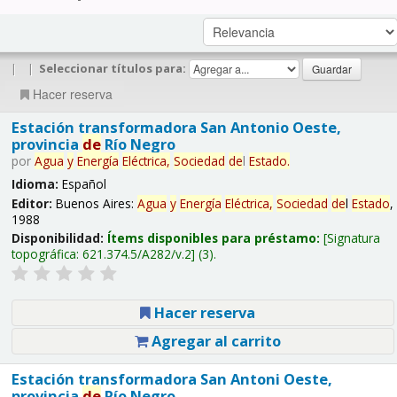
|
|
Seleccionar títulos para:
Hacer reserva
Estación transformadora San Antonio Oeste,
provincia
de
Río Negro
por
Agua
y
Energía
Eléctrica,
Sociedad
de
l
Estado
.
Idioma:
Español
Editor:
Buenos Aires:
Agua
y
Energía
Eléctrica,
Sociedad
de
l
Estado
,
1988
Disponibilidad:
Ítems disponibles para préstamo:
Signatura
topográfica:
621.374.5/A282/v.2
(3).
Hacer reserva
Agregar al carrito
Estación transformadora San Antoni Oeste,
provincia
de
Río Negro