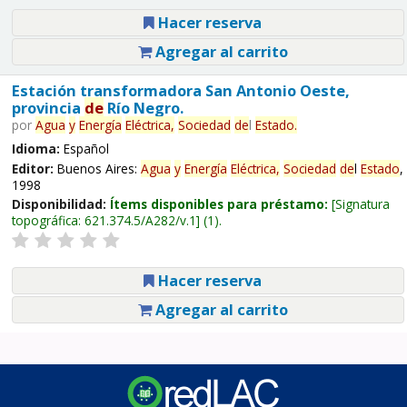
Hacer reserva
Agregar al carrito
Estación transformadora San Antonio Oeste,
provincia
de
Río Negro.
por
Agua
y
Energía
Eléctrica,
Sociedad
de
l
Estado
.
Idioma:
Español
Editor:
Buenos Aires:
Agua
y
Energía
Eléctrica,
Sociedad
de
l
Estado
,
1998
Disponibilidad:
Ítems disponibles para préstamo:
Signatura
topográfica:
621.374.5/A282/v.1
(1).
Hacer reserva
Agregar al carrito