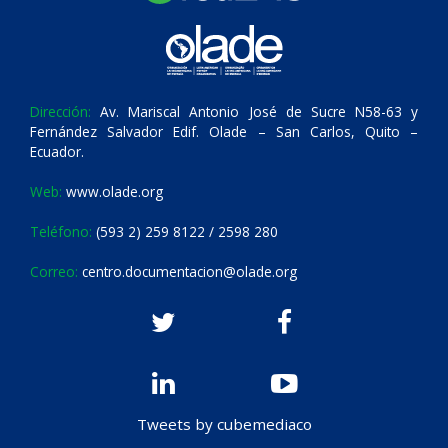
Dirección:
Av. Mariscal Antonio José de Sucre N58-63 y
Fernández Salvador Edif. Olade – San Carlos, Quito –
Ecuador.
Web:
www.olade.org
Teléfono:
(593 2) 259 8122 / 2598 280
Correo:
centro.documentacion@olade.org
Tweets by cubemediaco