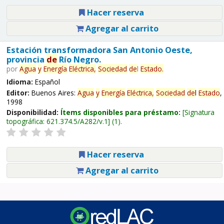
Hacer reserva
Agregar al carrito
Estación transformadora San Antonio Oeste,
provincia
de
Río Negro.
por
Agua
y
Energía
Eléctrica,
Sociedad
de
l
Estado
.
Idioma:
Español
Editor:
Buenos Aires:
Agua
y
Energía
Eléctrica,
Sociedad
de
l
Estado
,
1998
Disponibilidad:
Ítems disponibles para préstamo:
Signatura
topográfica:
621.374.5/A282/v.1
(1).
Hacer reserva
Agregar al carrito