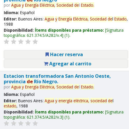
por
Agua
y
Energía
Eléctrica,
Sociedad
de
l
Estado
.
Idioma:
Español
Editor:
Buenos Aires:
Agua
y
Energía
Eléctrica,
Sociedad
de
l
Estado
,
1988
Disponibilidad:
Ítems disponibles para préstamo:
Signatura
topográfica:
621.374.5/A282/v.4
(1).
Hacer reserva
Agregar al carrito
Estacion transformadora San Antonio Oeste,
provincia
de
Río Negro.
por
Agua
y
Energía
Eléctrica,
Sociedad
de
l
Estado
.
Idioma:
Español
Editor:
Buenos Aires:
Agua
y
energía
eléctrica,
sociedad
de
l
estado
, 1988
Disponibilidad:
Ítems disponibles para préstamo:
Signatura
topográfica:
621.374.5/A282/v.3
(1).