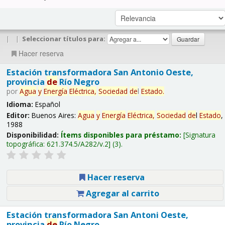
|
|
Seleccionar títulos para:
Hacer reserva
Estación transformadora San Antonio Oeste,
provincia
de
Río Negro
por
Agua
y
Energía
Eléctrica,
Sociedad
de
l
Estado
.
Idioma:
Español
Editor:
Buenos Aires:
Agua
y
Energía
Eléctrica,
Sociedad
de
l
Estado
,
1988
Disponibilidad:
Ítems disponibles para préstamo:
Signatura
topográfica:
621.374.5/A282/v.2
(3).
Hacer reserva
Agregar al carrito
Estación transformadora San Antoni Oeste,
provincia
de
Río Negro