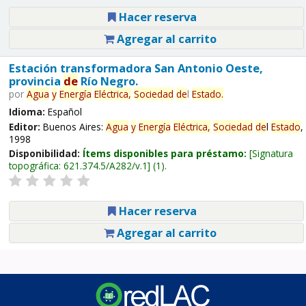
Hacer reserva
Agregar al carrito
Estación transformadora San Antonio Oeste,
provincia
de
Río Negro.
por
Agua
y
Energía
Eléctrica,
Sociedad
de
l
Estado
.
Idioma:
Español
Editor:
Buenos Aires:
Agua
y
Energía
Eléctrica,
Sociedad
de
l
Estado
,
1998
Disponibilidad:
Ítems disponibles para préstamo:
Signatura
topográfica:
621.374.5/A282/v.1
(1).
Hacer reserva
Agregar al carrito