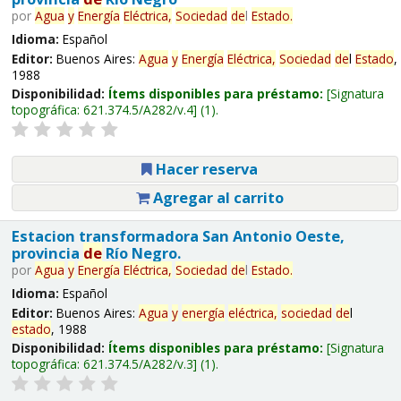
por
Agua
y
Energía
Eléctrica,
Sociedad
de
l
Estado
.
Idioma:
Español
Editor:
Buenos Aires:
Agua
y
Energía
Eléctrica,
Sociedad
de
l
Estado
,
1988
Disponibilidad:
Ítems disponibles para préstamo:
Signatura
topográfica:
621.374.5/A282/v.4
(1).
Hacer reserva
Agregar al carrito
Estacion transformadora San Antonio Oeste,
provincia
de
Río Negro.
por
Agua
y
Energía
Eléctrica,
Sociedad
de
l
Estado
.
Idioma:
Español
Editor:
Buenos Aires:
Agua
y
energía
eléctrica,
sociedad
de
l
estado
, 1988
Disponibilidad:
Ítems disponibles para préstamo:
Signatura
topográfica:
621.374.5/A282/v.3
(1).