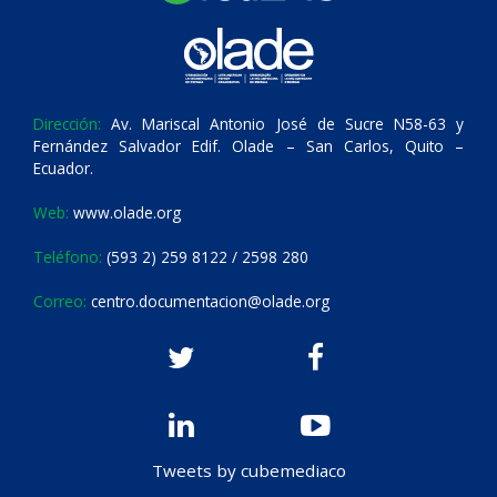
Dirección:
Av. Mariscal Antonio José de Sucre N58-63 y
Fernández Salvador Edif. Olade – San Carlos, Quito –
Ecuador.
Web:
www.olade.org
Teléfono:
(593 2) 259 8122 / 2598 280
Correo:
centro.documentacion@olade.org
Tweets by cubemediaco