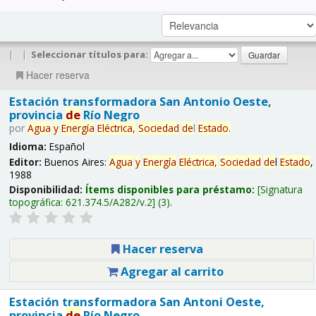
|
|
Seleccionar títulos para:
Hacer reserva
Estación transformadora San Antonio Oeste,
provincia
de
Río Negro
por
Agua
y
Energía
Eléctrica,
Sociedad
de
l
Estado
.
Idioma:
Español
Editor:
Buenos Aires:
Agua
y
Energía
Eléctrica,
Sociedad
de
l
Estado
,
1988
Disponibilidad:
Ítems disponibles para préstamo:
Signatura
topográfica:
621.374.5/A282/v.2
(3).
Hacer reserva
Agregar al carrito
Estación transformadora San Antoni Oeste,
provincia
de
Río Negro