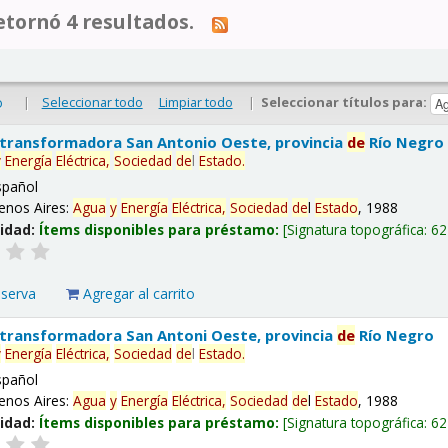
tornó 4 resultados.
|
Seleccionar todo
Limpiar todo
|
Seleccionar títulos para:
o
 transformadora San Antonio Oeste, provincia
de
Río Negro
y
Energía
Eléctrica,
Sociedad
de
l
Estado
.
spañol
enos Aires:
Agua
y
Energía
Eléctrica,
Sociedad
de
l
Estado
, 1988
lidad:
Ítems disponibles para préstamo:
Signatura topográfica:
62
eserva
Agregar al carrito
 transformadora San Antoni Oeste, provincia
de
Río Negro
y
Energía
Eléctrica,
Sociedad
de
l
Estado
.
spañol
enos Aires:
Agua
y
Energía
Eléctrica,
Sociedad
de
l
Estado
, 1988
lidad:
Ítems disponibles para préstamo:
Signatura topográfica:
62