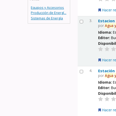
Equipos y Accesorios
Hacer r
Producción de Energí...
Sistemas de Energía
3.
Estacion
por
Agua
Idioma:
E
Editor:
Bu
Disponibi
Hacer r
4.
Estación
por
Agua
Idioma:
E
Editor:
Bu
Disponibi
Hacer r