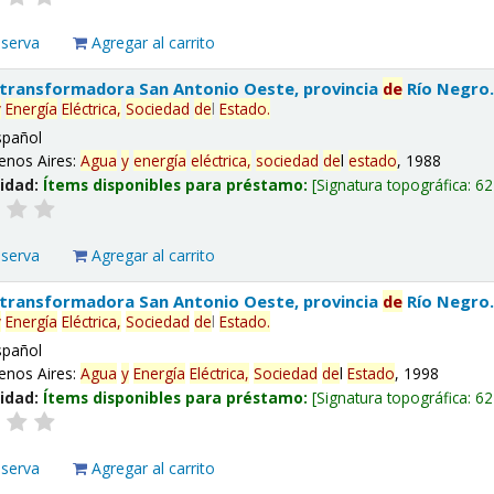
eserva
Agregar al carrito
 transformadora San Antonio Oeste, provincia
de
Río Negro
y
Energía
Eléctrica,
Sociedad
de
l
Estado
.
spañol
enos Aires:
Agua
y
energía
eléctrica,
sociedad
de
l
estado
, 1988
lidad:
Ítems disponibles para préstamo:
Signatura topográfica:
62
eserva
Agregar al carrito
 transformadora San Antonio Oeste, provincia
de
Río Negro
y
Energía
Eléctrica,
Sociedad
de
l
Estado
.
spañol
enos Aires:
Agua
y
Energía
Eléctrica,
Sociedad
de
l
Estado
, 1998
lidad:
Ítems disponibles para préstamo:
Signatura topográfica:
62
eserva
Agregar al carrito