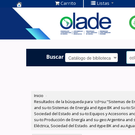
Carrito
Listas
Centro de
Documentación
OLADE -
Buscar
Inicio
›
Resultados de la búsqueda para 'ccl=su:"Sistemas de E
and su-to:Sistemas de Energía and itype:BK and su-to:Si
Sociedad del Estado and su-to:Equipos y Accesorios and 
su-to:Producción de Energía and su-geo:Argentina and s
Eléctrica, Sociedad del Estado. and itype:BK and au:Agu