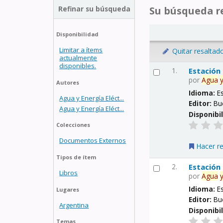
Refinar su búsqueda
Su búsqueda re
Disponibilidad
Limitar a ítems
Quitar resaltad
actualmente
disponibles.
1.
Estación
por
Agua
Autores
Idioma:
E
Agua y Energía Eléct...
Editor:
Bu
Agua y Energía Eléct...
Disponibi
Colecciones
Documentos Externos
Hacer r
Tipos de ítem
2.
Estación
Libros
por
Agua
Idioma:
E
Lugares
Editor:
Bu
Argentina
Disponibi
Temas