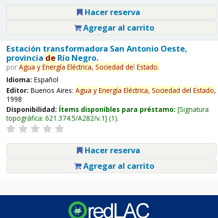
Hacer reserva
Agregar al carrito
Estación transformadora San Antonio Oeste,
provincia
de
Río Negro.
por
Agua
y
Energía
Eléctrica,
Sociedad
de
l
Estado
.
Idioma:
Español
Editor:
Buenos Aires:
Agua
y
Energía
Eléctrica,
Sociedad
de
l
Estado
,
1998
Disponibilidad:
Ítems disponibles para préstamo:
Signatura
topográfica:
621.374.5/A282/v.1
(1).
Hacer reserva
Agregar al carrito