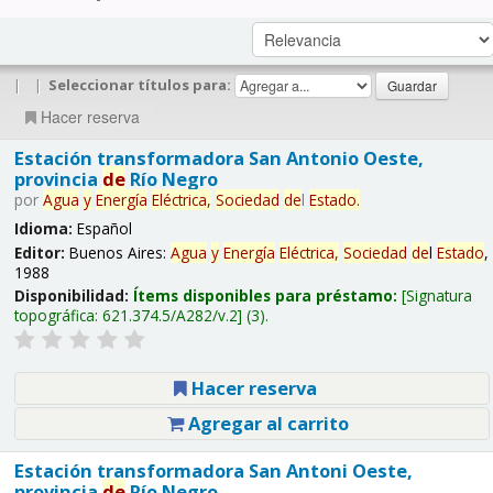
|
|
Seleccionar títulos para:
Hacer reserva
Estación transformadora San Antonio Oeste,
provincia
de
Río Negro
por
Agua
y
Energía
Eléctrica,
Sociedad
de
l
Estado
.
Idioma:
Español
Editor:
Buenos Aires:
Agua
y
Energía
Eléctrica,
Sociedad
de
l
Estado
,
1988
Disponibilidad:
Ítems disponibles para préstamo:
Signatura
topográfica:
621.374.5/A282/v.2
(3).
Hacer reserva
Agregar al carrito
Estación transformadora San Antoni Oeste,
provincia
de
Río Negro