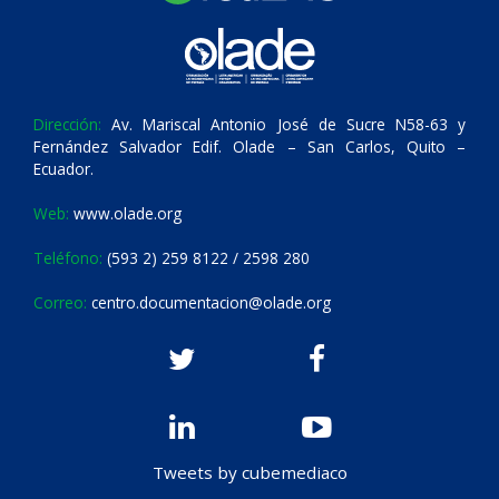
Dirección:
Av. Mariscal Antonio José de Sucre N58-63 y
Fernández Salvador Edif. Olade – San Carlos, Quito –
Ecuador.
Web:
www.olade.org
Teléfono:
(593 2) 259 8122 / 2598 280
Correo:
centro.documentacion@olade.org
Tweets by cubemediaco