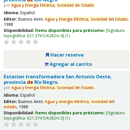
por
Agua
y
Energía
Eléctrica,
Sociedad
de
l
Estado
.
Idioma:
Español
Editor:
Buenos Aires:
Agua
y
Energía
Eléctrica,
Sociedad
de
l
Estado
,
1988
Disponibilidad:
Ítems disponibles para préstamo:
Signatura
topográfica:
621.374.5/A282/v.4
(1).
Hacer reserva
Agregar al carrito
Estacion transformadora San Antonio Oeste,
provincia
de
Río Negro.
por
Agua
y
Energía
Eléctrica,
Sociedad
de
l
Estado
.
Idioma:
Español
Editor:
Buenos Aires:
Agua
y
energía
eléctrica,
sociedad
de
l
estado
, 1988
Disponibilidad:
Ítems disponibles para préstamo:
Signatura
topográfica:
621.374.5/A282/v.3
(1).