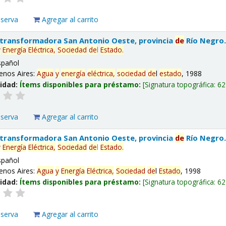
eserva
Agregar al carrito
 transformadora San Antonio Oeste, provincia
de
Río Negro
y
Energía
Eléctrica,
Sociedad
de
l
Estado
.
spañol
enos Aires:
Agua
y
energía
eléctrica,
sociedad
de
l
estado
, 1988
lidad:
Ítems disponibles para préstamo:
Signatura topográfica:
62
eserva
Agregar al carrito
 transformadora San Antonio Oeste, provincia
de
Río Negro
y
Energía
Eléctrica,
Sociedad
de
l
Estado
.
spañol
enos Aires:
Agua
y
Energía
Eléctrica,
Sociedad
de
l
Estado
, 1998
lidad:
Ítems disponibles para préstamo:
Signatura topográfica:
62
eserva
Agregar al carrito