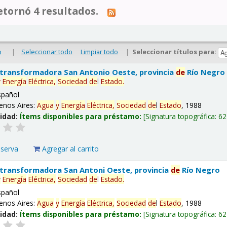
tornó 4 resultados.
|
Seleccionar todo
Limpiar todo
|
Seleccionar títulos para:
o
 transformadora San Antonio Oeste, provincia
de
Río Negro
y
Energía
Eléctrica,
Sociedad
de
l
Estado
.
spañol
enos Aires:
Agua
y
Energía
Eléctrica,
Sociedad
de
l
Estado
, 1988
lidad:
Ítems disponibles para préstamo:
Signatura topográfica:
62
eserva
Agregar al carrito
 transformadora San Antoni Oeste, provincia
de
Río Negro
y
Energía
Eléctrica,
Sociedad
de
l
Estado
.
spañol
enos Aires:
Agua
y
Energía
Eléctrica,
Sociedad
de
l
Estado
, 1988
lidad:
Ítems disponibles para préstamo:
Signatura topográfica:
62