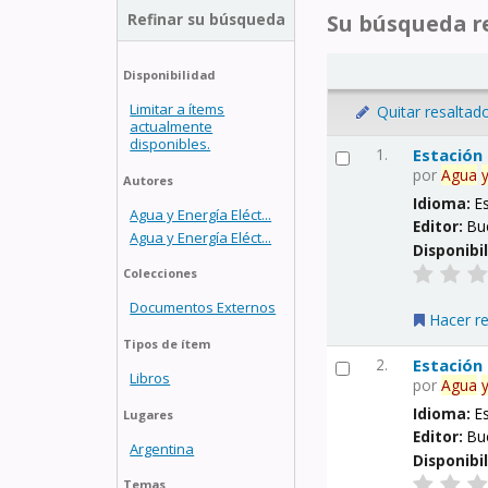
Refinar su búsqueda
Su búsqueda re
Disponibilidad
Limitar a ítems
Quitar resaltad
actualmente
disponibles.
1.
Estación
por
Agua
Autores
Idioma:
E
Agua y Energía Eléct...
Editor:
Bu
Agua y Energía Eléct...
Disponibi
Colecciones
Documentos Externos
Hacer r
Tipos de ítem
2.
Estación
Libros
por
Agua
Idioma:
E
Lugares
Editor:
Bu
Argentina
Disponibi
Temas