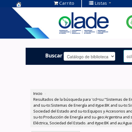
Carrito
Listas
Centro de
Documentación
OLADE -
Buscar
Inicio
›
Resultados de la búsqueda para 'ccl=su:"Sistemas de E
and su-to:Sistemas de Energía and itype:BK and su-to:Si
Sociedad del Estado and su-to:Equipos y Accesorios and 
su-to:Producción de Energía and su-geo:Argentina and s
Eléctrica, Sociedad del Estado. and itype:BK and au:Agu