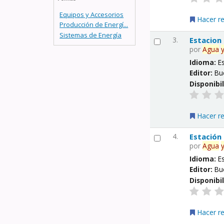
Equipos y Accesorios
Hacer r
Producción de Energí...
Sistemas de Energía
3.
Estacion
por
Agua
Idioma:
E
Editor:
Bu
Disponibi
Hacer r
4.
Estación
por
Agua
Idioma:
E
Editor:
Bu
Disponibi
Hacer r