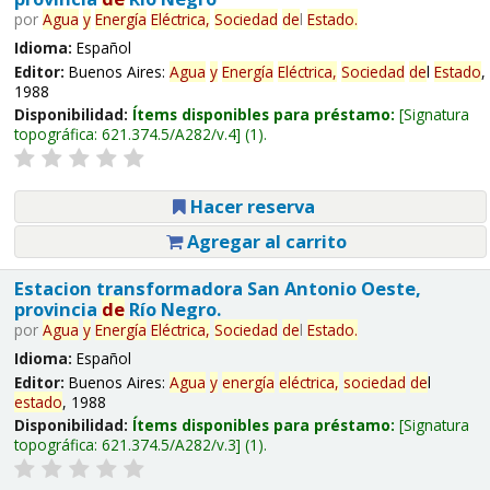
por
Agua
y
Energía
Eléctrica,
Sociedad
de
l
Estado
.
Idioma:
Español
Editor:
Buenos Aires:
Agua
y
Energía
Eléctrica,
Sociedad
de
l
Estado
,
1988
Disponibilidad:
Ítems disponibles para préstamo:
Signatura
topográfica:
621.374.5/A282/v.4
(1).
Hacer reserva
Agregar al carrito
Estacion transformadora San Antonio Oeste,
provincia
de
Río Negro.
por
Agua
y
Energía
Eléctrica,
Sociedad
de
l
Estado
.
Idioma:
Español
Editor:
Buenos Aires:
Agua
y
energía
eléctrica,
sociedad
de
l
estado
, 1988
Disponibilidad:
Ítems disponibles para préstamo:
Signatura
topográfica:
621.374.5/A282/v.3
(1).