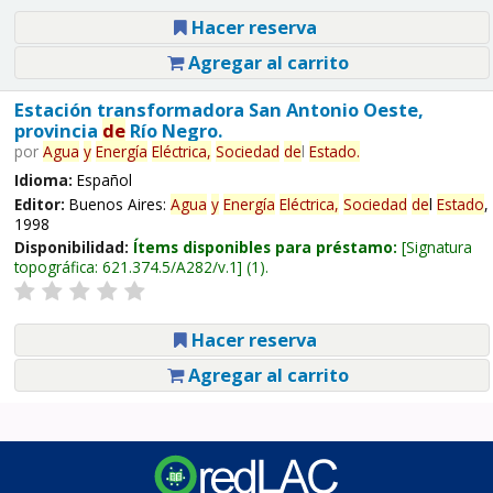
Hacer reserva
Agregar al carrito
Estación transformadora San Antonio Oeste,
provincia
de
Río Negro.
por
Agua
y
Energía
Eléctrica,
Sociedad
de
l
Estado
.
Idioma:
Español
Editor:
Buenos Aires:
Agua
y
Energía
Eléctrica,
Sociedad
de
l
Estado
,
1998
Disponibilidad:
Ítems disponibles para préstamo:
Signatura
topográfica:
621.374.5/A282/v.1
(1).
Hacer reserva
Agregar al carrito