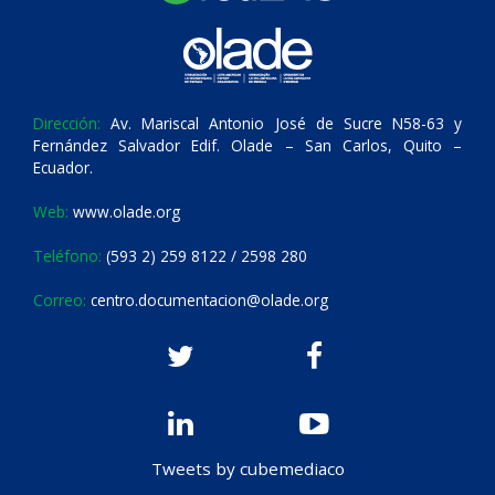
Dirección:
Av. Mariscal Antonio José de Sucre N58-63 y
Fernández Salvador Edif. Olade – San Carlos, Quito –
Ecuador.
Web:
www.olade.org
Teléfono:
(593 2) 259 8122 / 2598 280
Correo:
centro.documentacion@olade.org
Tweets by cubemediaco