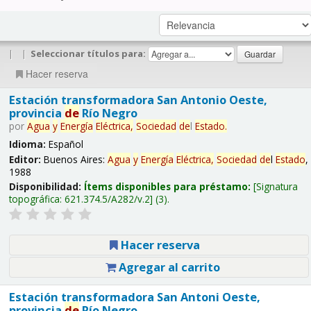
|
|
Seleccionar títulos para:
Hacer reserva
Estación transformadora San Antonio Oeste,
provincia
de
Río Negro
por
Agua
y
Energía
Eléctrica,
Sociedad
de
l
Estado
.
Idioma:
Español
Editor:
Buenos Aires:
Agua
y
Energía
Eléctrica,
Sociedad
de
l
Estado
,
1988
Disponibilidad:
Ítems disponibles para préstamo:
Signatura
topográfica:
621.374.5/A282/v.2
(3).
Hacer reserva
Agregar al carrito
Estación transformadora San Antoni Oeste,
provincia
de
Río Negro