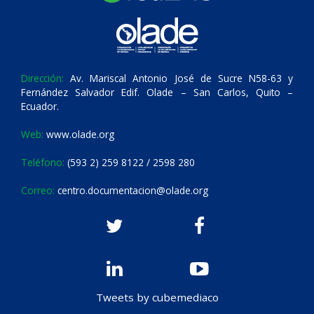
Dirección:
Av. Mariscal Antonio José de Sucre N58-63 y
Fernández Salvador Edif. Olade – San Carlos, Quito –
Ecuador.
Web:
www.olade.org
Teléfono:
(593 2) 259 8122 / 2598 280
Correo:
centro.documentacion@olade.org
Tweets by cubemediaco