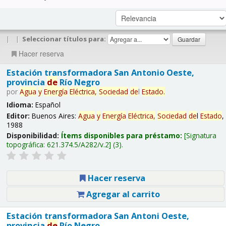
|
|
Seleccionar títulos para:
Hacer reserva
Estación transformadora San Antonio Oeste,
provincia
de
Río Negro
por
Agua
y
Energía
Eléctrica,
Sociedad
de
l
Estado
.
Idioma:
Español
Editor:
Buenos Aires:
Agua
y
Energía
Eléctrica,
Sociedad
de
l
Estado
,
1988
Disponibilidad:
Ítems disponibles para préstamo:
Signatura
topográfica:
621.374.5/A282/v.2
(3).
Hacer reserva
Agregar al carrito
Estación transformadora San Antoni Oeste,
provincia
de
Río Negro