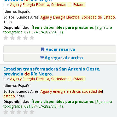
por
Agua
y
Energía
Eléctrica,
Sociedad
de
l
Estado
.
Idioma:
Español
Editor:
Buenos Aires:
Agua
y
Energía
Eléctrica,
Sociedad
de
l
Estado
,
1988
Disponibilidad:
Ítems disponibles para préstamo:
Signatura
topográfica:
621.374.5/A282/v.4
(1).
Hacer reserva
Agregar al carrito
Estacion transformadora San Antonio Oeste,
provincia
de
Río Negro.
por
Agua
y
Energía
Eléctrica,
Sociedad
de
l
Estado
.
Idioma:
Español
Editor:
Buenos Aires:
Agua
y
energía
eléctrica,
sociedad
de
l
estado
, 1988
Disponibilidad:
Ítems disponibles para préstamo:
Signatura
topográfica:
621.374.5/A282/v.3
(1).