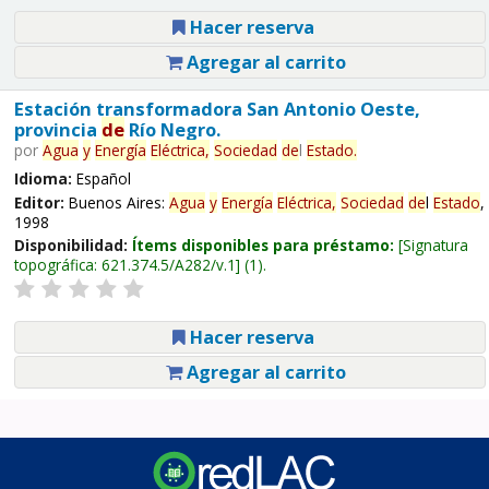
Hacer reserva
Agregar al carrito
Estación transformadora San Antonio Oeste,
provincia
de
Río Negro.
por
Agua
y
Energía
Eléctrica,
Sociedad
de
l
Estado
.
Idioma:
Español
Editor:
Buenos Aires:
Agua
y
Energía
Eléctrica,
Sociedad
de
l
Estado
,
1998
Disponibilidad:
Ítems disponibles para préstamo:
Signatura
topográfica:
621.374.5/A282/v.1
(1).
Hacer reserva
Agregar al carrito