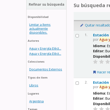
Refinar su búsqueda
Su búsqueda re
Disponibilidad
Limitar a ítems
Quitar resaltad
actualmente
disponibles.
1.
Estación
por
Agua
Autores
Idioma:
E
Agua y Energía Eléct...
Editor:
Bu
Agua y Energía Eléct...
Disponibi
Colecciones
Documentos Externos
Hacer r
Tipos de ítem
2.
Estación
Libros
por
Agua
Idioma:
E
Lugares
Editor:
Bu
Argentina
Disponibi
Temas