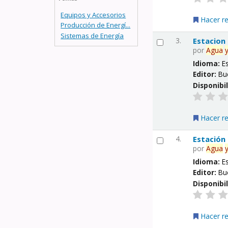
Equipos y Accesorios
Hacer r
Producción de Energí...
Sistemas de Energía
3.
Estacion
por
Agua
Idioma:
E
Editor:
Bu
Disponibi
Hacer r
4.
Estación
por
Agua
Idioma:
E
Editor:
Bu
Disponibi
Hacer r