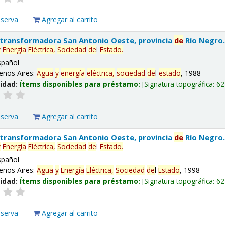
eserva
Agregar al carrito
 transformadora San Antonio Oeste, provincia
de
Río Negro
y
Energía
Eléctrica,
Sociedad
de
l
Estado
.
spañol
enos Aires:
Agua
y
energía
eléctrica,
sociedad
de
l
estado
, 1988
lidad:
Ítems disponibles para préstamo:
Signatura topográfica:
62
eserva
Agregar al carrito
 transformadora San Antonio Oeste, provincia
de
Río Negro
y
Energía
Eléctrica,
Sociedad
de
l
Estado
.
spañol
enos Aires:
Agua
y
Energía
Eléctrica,
Sociedad
de
l
Estado
, 1998
lidad:
Ítems disponibles para préstamo:
Signatura topográfica:
62
eserva
Agregar al carrito