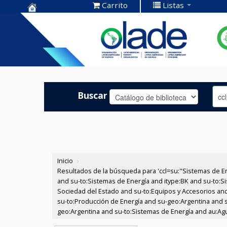
Carrito
Listas
Centro de
Documentación
OLADE -
Buscar
Inicio
›
Resultados de la búsqueda para 'ccl=su:"Sistemas de E
and su-to:Sistemas de Energía and itype:BK and su-to:Si
Sociedad del Estado and su-to:Equipos y Accesorios and 
su-to:Producción de Energía and su-geo:Argentina and 
geo:Argentina and su-to:Sistemas de Energía and au:Agua