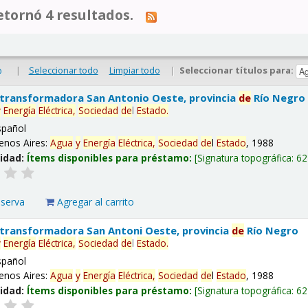
tornó 4 resultados.
|
Seleccionar todo
Limpiar todo
|
Seleccionar títulos para:
o
 transformadora San Antonio Oeste, provincia
de
Río Negro
y
Energía
Eléctrica,
Sociedad
de
l
Estado
.
spañol
enos Aires:
Agua
y
Energía
Eléctrica,
Sociedad
de
l
Estado
, 1988
lidad:
Ítems disponibles para préstamo:
Signatura topográfica:
62
eserva
Agregar al carrito
 transformadora San Antoni Oeste, provincia
de
Río Negro
y
Energía
Eléctrica,
Sociedad
de
l
Estado
.
spañol
enos Aires:
Agua
y
Energía
Eléctrica,
Sociedad
de
l
Estado
, 1988
lidad:
Ítems disponibles para préstamo:
Signatura topográfica:
62