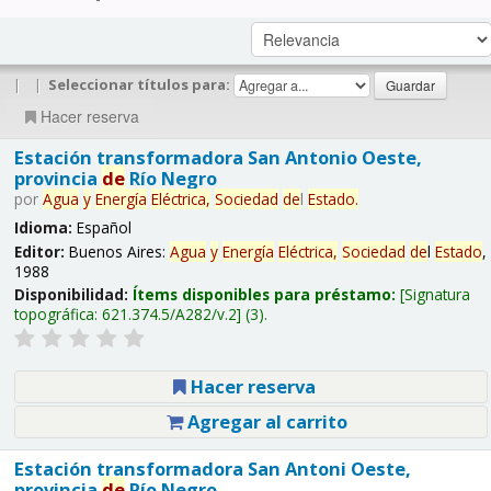
|
|
Seleccionar títulos para:
Hacer reserva
Estación transformadora San Antonio Oeste,
provincia
de
Río Negro
por
Agua
y
Energía
Eléctrica,
Sociedad
de
l
Estado
.
Idioma:
Español
Editor:
Buenos Aires:
Agua
y
Energía
Eléctrica,
Sociedad
de
l
Estado
,
1988
Disponibilidad:
Ítems disponibles para préstamo:
Signatura
topográfica:
621.374.5/A282/v.2
(3).
Hacer reserva
Agregar al carrito
Estación transformadora San Antoni Oeste,
provincia
de
Río Negro