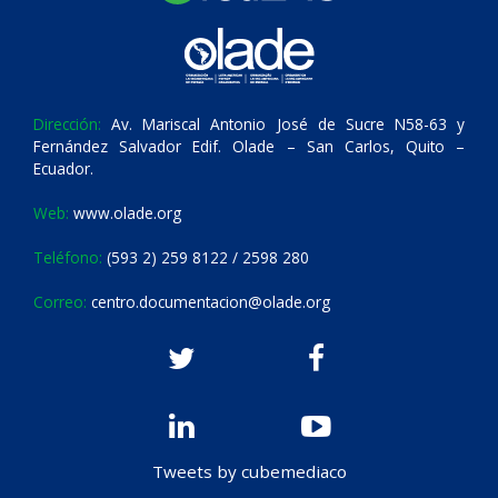
Dirección:
Av. Mariscal Antonio José de Sucre N58-63 y
Fernández Salvador Edif. Olade – San Carlos, Quito –
Ecuador.
Web:
www.olade.org
Teléfono:
(593 2) 259 8122 / 2598 280
Correo:
centro.documentacion@olade.org
Tweets by cubemediaco