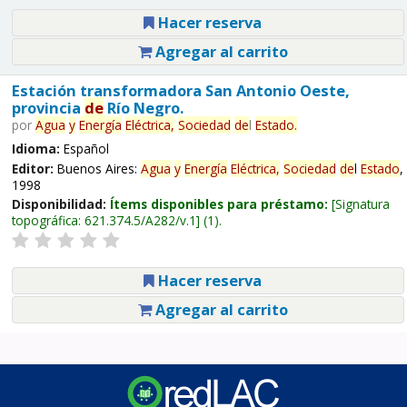
Hacer reserva
Agregar al carrito
Estación transformadora San Antonio Oeste,
provincia
de
Río Negro.
por
Agua
y
Energía
Eléctrica,
Sociedad
de
l
Estado
.
Idioma:
Español
Editor:
Buenos Aires:
Agua
y
Energía
Eléctrica,
Sociedad
de
l
Estado
,
1998
Disponibilidad:
Ítems disponibles para préstamo:
Signatura
topográfica:
621.374.5/A282/v.1
(1).
Hacer reserva
Agregar al carrito