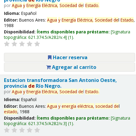
por
Agua
y
Energía
Eléctrica,
Sociedad
de
l
Estado
.
Idioma:
Español
Editor:
Buenos Aires:
Agua
y
Energía
Eléctrica,
Sociedad
de
l
Estado
,
1988
Disponibilidad:
Ítems disponibles para préstamo:
Signatura
topográfica:
621.374.5/A282/v.4
(1).
Hacer reserva
Agregar al carrito
Estacion transformadora San Antonio Oeste,
provincia
de
Río Negro.
por
Agua
y
Energía
Eléctrica,
Sociedad
de
l
Estado
.
Idioma:
Español
Editor:
Buenos Aires:
Agua
y
energía
eléctrica,
sociedad
de
l
estado
, 1988
Disponibilidad:
Ítems disponibles para préstamo:
Signatura
topográfica:
621.374.5/A282/v.3
(1).