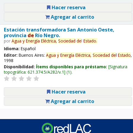
Hacer reserva
Agregar al carrito
Estación transformadora San Antonio Oeste,
provincia
de
Río Negro.
por
Agua
y
Energía
Eléctrica,
Sociedad
de
l
Estado
.
Idioma:
Español
Editor:
Buenos Aires:
Agua
y
Energía
Eléctrica,
Sociedad
de
l
Estado
,
1998
Disponibilidad:
Ítems disponibles para préstamo:
Signatura
topográfica:
621.374.5/A282/v.1
(1).
Hacer reserva
Agregar al carrito