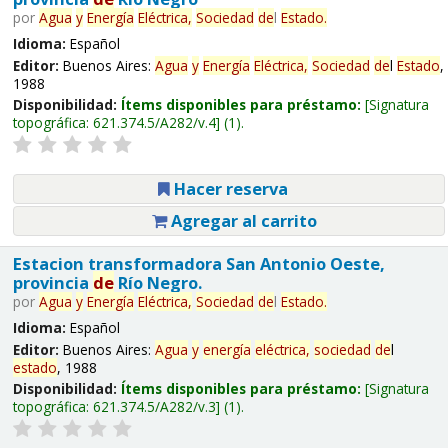
por
Agua
y
Energía
Eléctrica,
Sociedad
de
l
Estado
.
Idioma:
Español
Editor:
Buenos Aires:
Agua
y
Energía
Eléctrica,
Sociedad
de
l
Estado
,
1988
Disponibilidad:
Ítems disponibles para préstamo:
Signatura
topográfica:
621.374.5/A282/v.4
(1).
Hacer reserva
Agregar al carrito
Estacion transformadora San Antonio Oeste,
provincia
de
Río Negro.
por
Agua
y
Energía
Eléctrica,
Sociedad
de
l
Estado
.
Idioma:
Español
Editor:
Buenos Aires:
Agua
y
energía
eléctrica,
sociedad
de
l
estado
, 1988
Disponibilidad:
Ítems disponibles para préstamo:
Signatura
topográfica:
621.374.5/A282/v.3
(1).