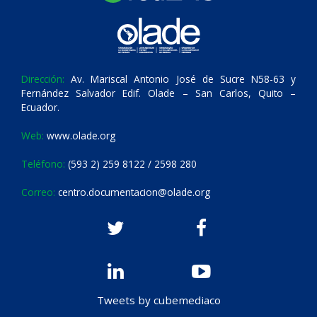
Dirección:
Av. Mariscal Antonio José de Sucre N58-63 y
Fernández Salvador Edif. Olade – San Carlos, Quito –
Ecuador.
Web:
www.olade.org
Teléfono:
(593 2) 259 8122 / 2598 280
Correo:
centro.documentacion@olade.org
Tweets by cubemediaco