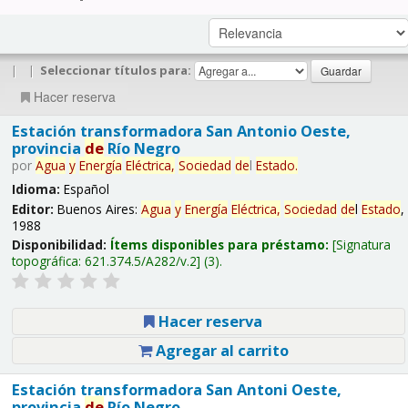
|
|
Seleccionar títulos para:
Hacer reserva
Estación transformadora San Antonio Oeste,
provincia
de
Río Negro
por
Agua
y
Energía
Eléctrica,
Sociedad
de
l
Estado
.
Idioma:
Español
Editor:
Buenos Aires:
Agua
y
Energía
Eléctrica,
Sociedad
de
l
Estado
,
1988
Disponibilidad:
Ítems disponibles para préstamo:
Signatura
topográfica:
621.374.5/A282/v.2
(3).
Hacer reserva
Agregar al carrito
Estación transformadora San Antoni Oeste,
provincia
de
Río Negro