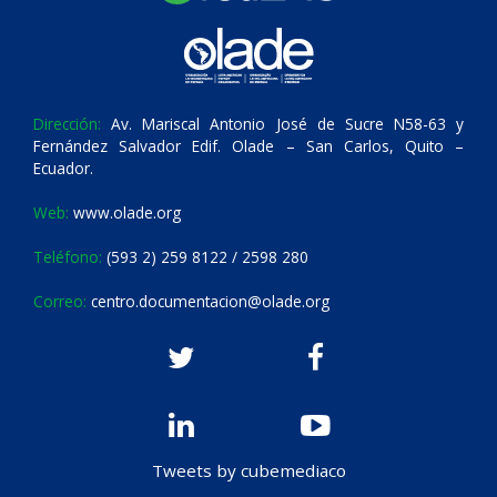
Dirección:
Av. Mariscal Antonio José de Sucre N58-63 y
Fernández Salvador Edif. Olade – San Carlos, Quito –
Ecuador.
Web:
www.olade.org
Teléfono:
(593 2) 259 8122 / 2598 280
Correo:
centro.documentacion@olade.org
Tweets by cubemediaco