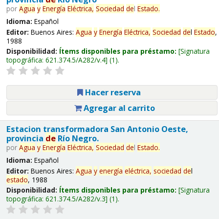
por
Agua
y
Energía
Eléctrica,
Sociedad
de
l
Estado
.
Idioma:
Español
Editor:
Buenos Aires:
Agua
y
Energía
Eléctrica,
Sociedad
de
l
Estado
,
1988
Disponibilidad:
Ítems disponibles para préstamo:
Signatura
topográfica:
621.374.5/A282/v.4
(1).
Hacer reserva
Agregar al carrito
Estacion transformadora San Antonio Oeste,
provincia
de
Río Negro.
por
Agua
y
Energía
Eléctrica,
Sociedad
de
l
Estado
.
Idioma:
Español
Editor:
Buenos Aires:
Agua
y
energía
eléctrica,
sociedad
de
l
estado
, 1988
Disponibilidad:
Ítems disponibles para préstamo:
Signatura
topográfica:
621.374.5/A282/v.3
(1).