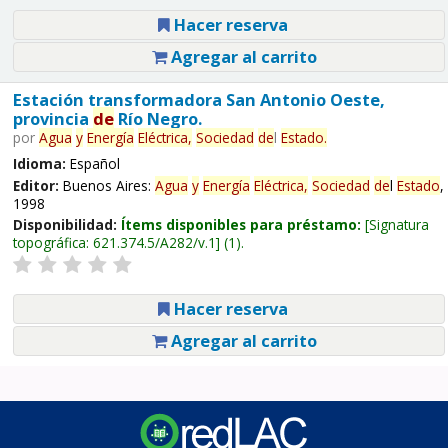
Hacer reserva
Agregar al carrito
Estación transformadora San Antonio Oeste,
provincia
de
Río Negro.
por
Agua
y
Energía
Eléctrica,
Sociedad
de
l
Estado
.
Idioma:
Español
Editor:
Buenos Aires:
Agua
y
Energía
Eléctrica,
Sociedad
de
l
Estado
,
1998
Disponibilidad:
Ítems disponibles para préstamo:
Signatura
topográfica:
621.374.5/A282/v.1
(1).
Hacer reserva
Agregar al carrito