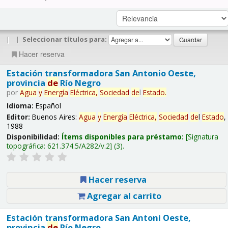
|
|
Seleccionar títulos para:
Hacer reserva
Estación transformadora San Antonio Oeste,
provincia
de
Río Negro
por
Agua
y
Energía
Eléctrica,
Sociedad
de
l
Estado
.
Idioma:
Español
Editor:
Buenos Aires:
Agua
y
Energía
Eléctrica,
Sociedad
de
l
Estado
,
1988
Disponibilidad:
Ítems disponibles para préstamo:
Signatura
topográfica:
621.374.5/A282/v.2
(3).
Hacer reserva
Agregar al carrito
Estación transformadora San Antoni Oeste,
provincia
de
Río Negro