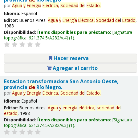
por
Agua
y
Energía
Eléctrica,
Sociedad
de
l
Estado
.
Idioma:
Español
Editor:
Buenos Aires:
Agua
y
Energía
Eléctrica,
Sociedad
de
l
Estado
,
1988
Disponibilidad:
Ítems disponibles para préstamo:
Signatura
topográfica:
621.374.5/A282/v.4
(1).
Hacer reserva
Agregar al carrito
Estacion transformadora San Antonio Oeste,
provincia
de
Río Negro.
por
Agua
y
Energía
Eléctrica,
Sociedad
de
l
Estado
.
Idioma:
Español
Editor:
Buenos Aires:
Agua
y
energía
eléctrica,
sociedad
de
l
estado
, 1988
Disponibilidad:
Ítems disponibles para préstamo:
Signatura
topográfica:
621.374.5/A282/v.3
(1).