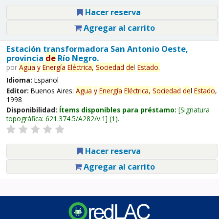
Hacer reserva
Agregar al carrito
Estación transformadora San Antonio Oeste,
provincia
de
Río Negro.
por
Agua
y
Energía
Eléctrica,
Sociedad
de
l
Estado
.
Idioma:
Español
Editor:
Buenos Aires:
Agua
y
Energía
Eléctrica,
Sociedad
de
l
Estado
,
1998
Disponibilidad:
Ítems disponibles para préstamo:
Signatura
topográfica:
621.374.5/A282/v.1
(1).
Hacer reserva
Agregar al carrito