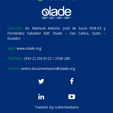
Dirección:
Av. Mariscal Antonio José de Sucre N58-63 y
Fernández Salvador Edif. Olade – San Carlos, Quito –
Ecuador.
Web:
www.olade.org
Teléfono:
(593 2) 259 8122 / 2598 280
Correo:
centro.documentacion@olade.org
Tweets by cubemediaco