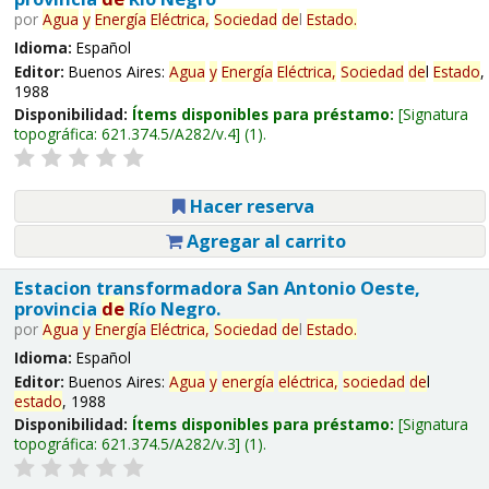
por
Agua
y
Energía
Eléctrica,
Sociedad
de
l
Estado
.
Idioma:
Español
Editor:
Buenos Aires:
Agua
y
Energía
Eléctrica,
Sociedad
de
l
Estado
,
1988
Disponibilidad:
Ítems disponibles para préstamo:
Signatura
topográfica:
621.374.5/A282/v.4
(1).
Hacer reserva
Agregar al carrito
Estacion transformadora San Antonio Oeste,
provincia
de
Río Negro.
por
Agua
y
Energía
Eléctrica,
Sociedad
de
l
Estado
.
Idioma:
Español
Editor:
Buenos Aires:
Agua
y
energía
eléctrica,
sociedad
de
l
estado
, 1988
Disponibilidad:
Ítems disponibles para préstamo:
Signatura
topográfica:
621.374.5/A282/v.3
(1).