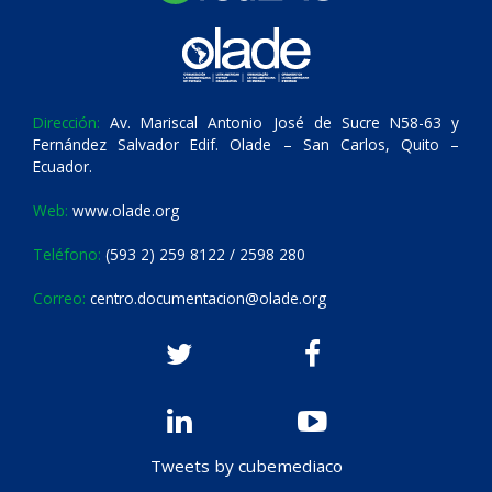
Dirección:
Av. Mariscal Antonio José de Sucre N58-63 y
Fernández Salvador Edif. Olade – San Carlos, Quito –
Ecuador.
Web:
www.olade.org
Teléfono:
(593 2) 259 8122 / 2598 280
Correo:
centro.documentacion@olade.org
Tweets by cubemediaco