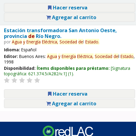
Hacer reserva
Agregar al carrito
Estación transformadora San Antonio Oeste,
provincia
de
Río Negro.
por
Agua
y
Energía
Eléctrica,
Sociedad
de
l
Estado
.
Idioma:
Español
Editor:
Buenos Aires:
Agua
y
Energía
Eléctrica,
Sociedad
de
l
Estado
,
1998
Disponibilidad:
Ítems disponibles para préstamo:
Signatura
topográfica:
621.374.5/A282/v.1
(1).
Hacer reserva
Agregar al carrito