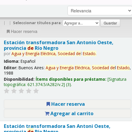
|
|
Seleccionar títulos para:
Hacer reserva
Estación transformadora San Antonio Oeste,
provincia
de
Río Negro
por
Agua
y
Energía
Eléctrica,
Sociedad
de
l
Estado
.
Idioma:
Español
Editor:
Buenos Aires:
Agua
y
Energía
Eléctrica,
Sociedad
de
l
Estado
,
1988
Disponibilidad:
Ítems disponibles para préstamo:
Signatura
topográfica:
621.374.5/A282/v.2
(3).
Hacer reserva
Agregar al carrito
Estación transformadora San Antoni Oeste,
provincia
de
Río Negro