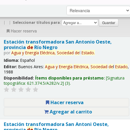
|
|
Seleccionar títulos para:
Hacer reserva
Estación transformadora San Antonio Oeste,
provincia
de
Río Negro
por
Agua
y
Energía
Eléctrica,
Sociedad
de
l
Estado
.
Idioma:
Español
Editor:
Buenos Aires:
Agua
y
Energía
Eléctrica,
Sociedad
de
l
Estado
,
1988
Disponibilidad:
Ítems disponibles para préstamo:
Signatura
topográfica:
621.374.5/A282/v.2
(3).
Hacer reserva
Agregar al carrito
Estación transformadora San Antoni Oeste,
provincia
de
Río Negro