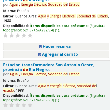
por
Agua
y
Energía
Eléctrica,
Sociedad
de
l
Estado
.
Idioma:
Español
Editor:
Buenos Aires:
Agua
y
Energía
Eléctrica,
Sociedad
de
l
Estado
,
1988
Disponibilidad:
Ítems disponibles para préstamo:
Signatura
topográfica:
621.374.5/A282/v.4
(1).
Hacer reserva
Agregar al carrito
Estacion transformadora San Antonio Oeste,
provincia
de
Río Negro.
por
Agua
y
Energía
Eléctrica,
Sociedad
de
l
Estado
.
Idioma:
Español
Editor:
Buenos Aires:
Agua
y
energía
eléctrica,
sociedad
de
l
estado
, 1988
Disponibilidad:
Ítems disponibles para préstamo:
Signatura
topográfica:
621.374.5/A282/v.3
(1).