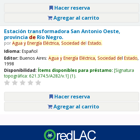
Hacer reserva
Agregar al carrito
Estación transformadora San Antonio Oeste,
provincia
de
Río Negro.
por
Agua
y
Energía
Eléctrica,
Sociedad
de
l
Estado
.
Idioma:
Español
Editor:
Buenos Aires:
Agua
y
Energía
Eléctrica,
Sociedad
de
l
Estado
,
1998
Disponibilidad:
Ítems disponibles para préstamo:
Signatura
topográfica:
621.374.5/A282/v.1
(1).
Hacer reserva
Agregar al carrito