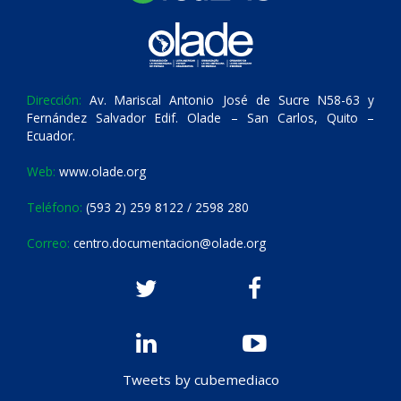
Dirección:
Av. Mariscal Antonio José de Sucre N58-63 y
Fernández Salvador Edif. Olade – San Carlos, Quito –
Ecuador.
Web:
www.olade.org
Teléfono:
(593 2) 259 8122 / 2598 280
Correo:
centro.documentacion@olade.org
Tweets by cubemediaco