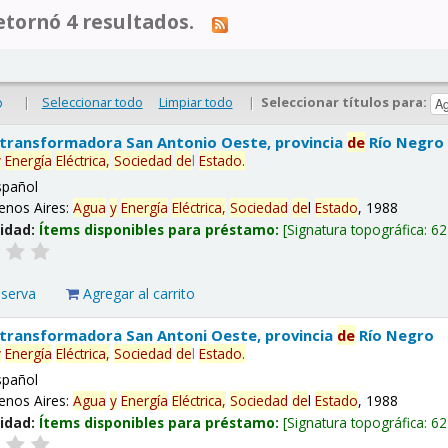
tornó 4 resultados.
|
Seleccionar todo
Limpiar todo
|
Seleccionar títulos para:
o
 transformadora San Antonio Oeste, provincia
de
Río Negro
y
Energía
Eléctrica,
Sociedad
de
l
Estado
.
spañol
enos Aires:
Agua
y
Energía
Eléctrica,
Sociedad
de
l
Estado
, 1988
lidad:
Ítems disponibles para préstamo:
Signatura topográfica:
62
eserva
Agregar al carrito
 transformadora San Antoni Oeste, provincia
de
Río Negro
y
Energía
Eléctrica,
Sociedad
de
l
Estado
.
spañol
enos Aires:
Agua
y
Energía
Eléctrica,
Sociedad
de
l
Estado
, 1988
lidad:
Ítems disponibles para préstamo:
Signatura topográfica:
62