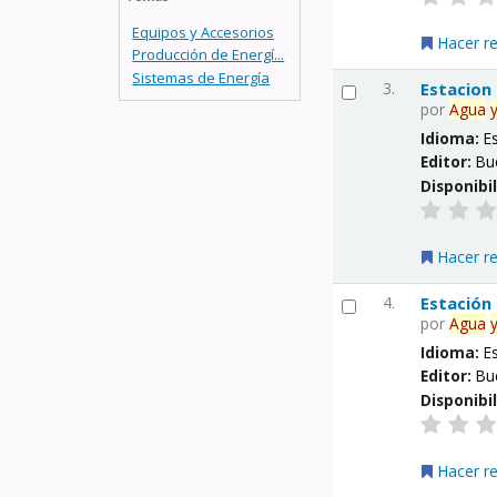
Equipos y Accesorios
Hacer r
Producción de Energí...
Sistemas de Energía
3.
Estacion
por
Agua
Idioma:
E
Editor:
Bu
Disponibi
Hacer r
4.
Estación
por
Agua
Idioma:
E
Editor:
Bu
Disponibi
Hacer r