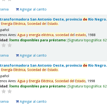
eserva
Agregar al carrito
 transformadora San Antonio Oeste, provincia
de
Río Negro
y
Energía
Eléctrica,
Sociedad
de
l
Estado
.
spañol
enos Aires:
Agua
y
energía
eléctrica,
sociedad
de
l
estado
, 1988
lidad:
Ítems disponibles para préstamo:
Signatura topográfica:
62
eserva
Agregar al carrito
 transformadora San Antonio Oeste, provincia
de
Río Negro
y
Energía
Eléctrica,
Sociedad
de
l
Estado
.
spañol
enos Aires:
Agua
y
Energía
Eléctrica,
Sociedad
de
l
Estado
, 1998
lidad:
Ítems disponibles para préstamo:
Signatura topográfica:
62
eserva
Agregar al carrito