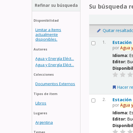
Refinar su búsqueda
Su búsqueda re
Disponibilidad
Limitar a ítems
Quitar resaltad
actualmente
disponibles.
1.
Estación
por
Agua
Autores
Idioma:
E
Agua y Energía Eléct...
Editor:
Bu
Agua y Energía Eléct...
Disponibi
Colecciones
Documentos Externos
Hacer r
Tipos de ítem
2.
Estación
Libros
por
Agua
Idioma:
E
Lugares
Editor:
Bu
Argentina
Disponibi
Temas