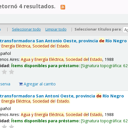
tornó 4 resultados.
|
Seleccionar todo
Limpiar todo
|
Seleccionar títulos para:
o
 transformadora San Antonio Oeste, provincia
de
Río Negro
y
Energía
Eléctrica,
Sociedad
de
l
Estado
.
spañol
enos Aires:
Agua
y
Energía
Eléctrica,
Sociedad
de
l
Estado
, 1988
lidad:
Ítems disponibles para préstamo:
Signatura topográfica:
62
eserva
Agregar al carrito
 transformadora San Antoni Oeste, provincia
de
Río Negro
y
Energía
Eléctrica,
Sociedad
de
l
Estado
.
spañol
enos Aires:
Agua
y
Energía
Eléctrica,
Sociedad
de
l
Estado
, 1988
lidad:
Ítems disponibles para préstamo:
Signatura topográfica:
62