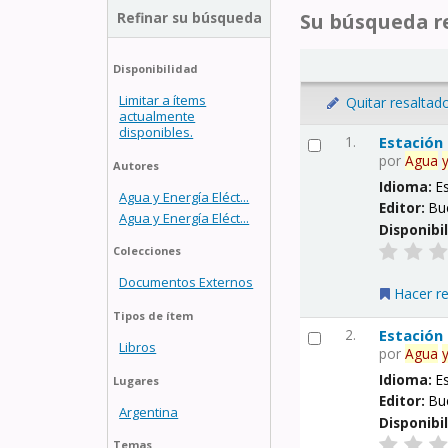
Refinar su búsqueda
Su búsqueda re
Disponibilidad
Limitar a ítems
Quitar resaltad
actualmente
disponibles.
1.
Estación
por
Agua
Autores
Idioma:
E
Agua y Energía Eléct...
Editor:
Bu
Agua y Energía Eléct...
Disponibi
Colecciones
Documentos Externos
Hacer r
Tipos de ítem
2.
Estación
Libros
por
Agua
Idioma:
E
Lugares
Editor:
Bu
Argentina
Disponibi
Temas