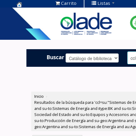
Carrito
Listas
Centro de
Documentación
OLADE -
Buscar
Inicio
›
Resultados de la búsqueda para 'ccl=su:"Sistemas de E
and su-to:Sistemas de Energía and itype:BK and su-to:Si
Sociedad del Estado and su-to:Equipos y Accesorios and 
su-to:Producción de Energía and su-geo:Argentina and 
geo:Argentina and su-to:Sistemas de Energía and au:Agua