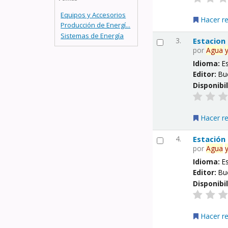
Equipos y Accesorios
Hacer r
Producción de Energí...
Sistemas de Energía
3.
Estacion
por
Agua
Idioma:
E
Editor:
Bu
Disponibi
Hacer r
4.
Estación
por
Agua
Idioma:
E
Editor:
Bu
Disponibi
Hacer r