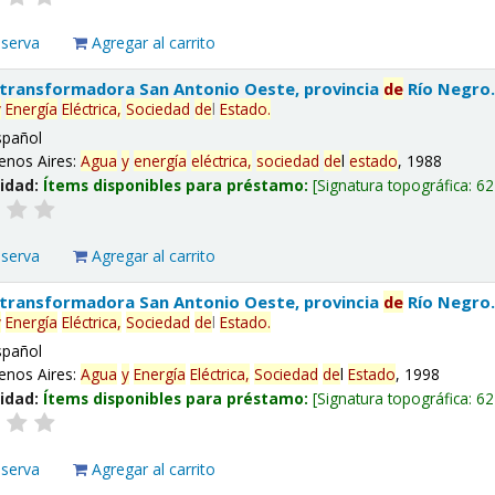
eserva
Agregar al carrito
 transformadora San Antonio Oeste, provincia
de
Río Negro
y
Energía
Eléctrica,
Sociedad
de
l
Estado
.
spañol
enos Aires:
Agua
y
energía
eléctrica,
sociedad
de
l
estado
, 1988
lidad:
Ítems disponibles para préstamo:
Signatura topográfica:
62
eserva
Agregar al carrito
 transformadora San Antonio Oeste, provincia
de
Río Negro
y
Energía
Eléctrica,
Sociedad
de
l
Estado
.
spañol
enos Aires:
Agua
y
Energía
Eléctrica,
Sociedad
de
l
Estado
, 1998
lidad:
Ítems disponibles para préstamo:
Signatura topográfica:
62
eserva
Agregar al carrito