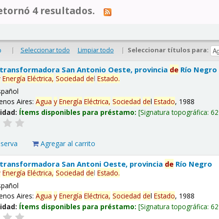
tornó 4 resultados.
|
Seleccionar todo
Limpiar todo
|
Seleccionar títulos para:
o
 transformadora San Antonio Oeste, provincia
de
Río Negro
y
Energía
Eléctrica,
Sociedad
de
l
Estado
.
spañol
enos Aires:
Agua
y
Energía
Eléctrica,
Sociedad
de
l
Estado
, 1988
lidad:
Ítems disponibles para préstamo:
Signatura topográfica:
62
eserva
Agregar al carrito
 transformadora San Antoni Oeste, provincia
de
Río Negro
y
Energía
Eléctrica,
Sociedad
de
l
Estado
.
spañol
enos Aires:
Agua
y
Energía
Eléctrica,
Sociedad
de
l
Estado
, 1988
lidad:
Ítems disponibles para préstamo:
Signatura topográfica:
62