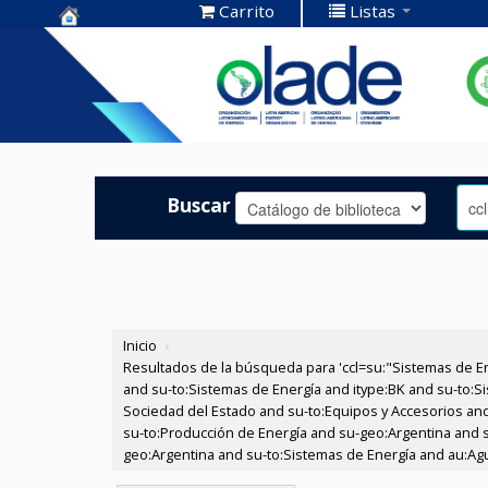
Carrito
Listas
Centro de
Documentación
OLADE -
Buscar
Inicio
›
Resultados de la búsqueda para 'ccl=su:"Sistemas de E
and su-to:Sistemas de Energía and itype:BK and su-to:Si
Sociedad del Estado and su-to:Equipos y Accesorios and 
su-to:Producción de Energía and su-geo:Argentina and 
geo:Argentina and su-to:Sistemas de Energía and au:Agua