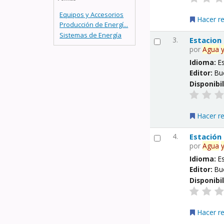
Equipos y Accesorios
Hacer r
Producción de Energí...
Sistemas de Energía
3.
Estacion
por
Agua
Idioma:
E
Editor:
Bu
Disponibi
Hacer r
4.
Estación
por
Agua
Idioma:
E
Editor:
Bu
Disponibi
Hacer r