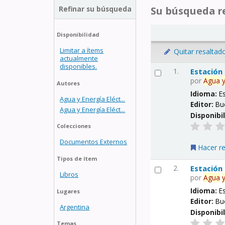
Refinar su búsqueda
Su búsqueda re
Disponibilidad
Limitar a ítems
Quitar resaltad
actualmente
disponibles.
1.
Estación
por
Agua
Autores
Idioma:
E
Agua y Energía Eléct...
Editor:
Bu
Agua y Energía Eléct...
Disponibi
Colecciones
Documentos Externos
Hacer r
Tipos de ítem
2.
Estación
Libros
por
Agua
Idioma:
E
Lugares
Editor:
Bu
Argentina
Disponibi
Temas