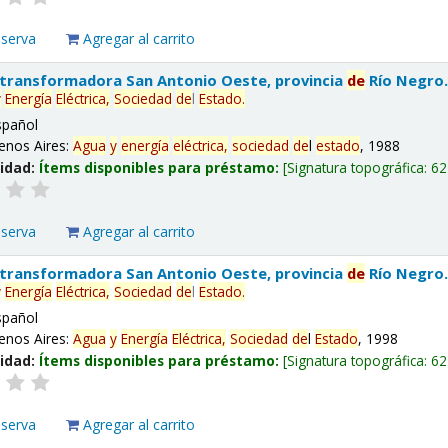
eserva
Agregar al carrito
 transformadora San Antonio Oeste, provincia
de
Río Negro
y
Energía
Eléctrica,
Sociedad
de
l
Estado
.
spañol
enos Aires:
Agua
y
energía
eléctrica,
sociedad
de
l
estado
, 1988
lidad:
Ítems disponibles para préstamo:
Signatura topográfica:
62
eserva
Agregar al carrito
 transformadora San Antonio Oeste, provincia
de
Río Negro
y
Energía
Eléctrica,
Sociedad
de
l
Estado
.
spañol
enos Aires:
Agua
y
Energía
Eléctrica,
Sociedad
de
l
Estado
, 1998
lidad:
Ítems disponibles para préstamo:
Signatura topográfica:
62
eserva
Agregar al carrito