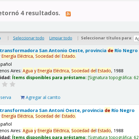
tornó 4 resultados.
|
Seleccionar todo
Limpiar todo
|
Seleccionar títulos para:
o
 transformadora San Antonio Oeste, provincia
de
Río Negro
y
Energía
Eléctrica,
Sociedad
de
l
Estado
.
spañol
enos Aires:
Agua
y
Energía
Eléctrica,
Sociedad
de
l
Estado
, 1988
lidad:
Ítems disponibles para préstamo:
Signatura topográfica:
62
eserva
Agregar al carrito
 transformadora San Antoni Oeste, provincia
de
Río Negro
y
Energía
Eléctrica,
Sociedad
de
l
Estado
.
spañol
enos Aires:
Agua
y
Energía
Eléctrica,
Sociedad
de
l
Estado
, 1988
lidad:
Ítems disponibles para préstamo:
Signatura topográfica:
62