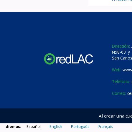
Dirección:
A
N58-63 y 
San Carlos
Web:
www.
Teléfono:
Correo:
ce
Al crear una cu
Idiomas:
Español
English
Português
Français