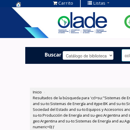
Carrito
Listas
Centro de
Documentación
OLADE -
Buscar
Inicio
›
Resultados de la búsqueda para 'ccl=su:"Sistemas de E
and su-to:Sistemas de Energía and itype:BK and su-to:Si
Sociedad del Estado and su-to:Equipos y Accesorios and 
su-to:Producción de Energía and su-geo:Argentina and 
geo:Argentina and su-to:Sistemas de Energía and au:Agua 
numeric=0) )'