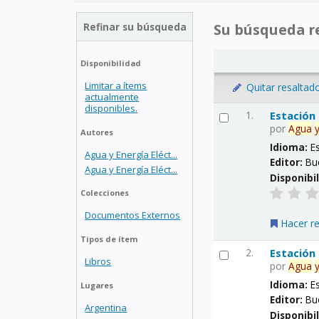
Refinar su búsqueda
Su búsqueda re
Disponibilidad
Limitar a ítems
Quitar resaltad
actualmente
disponibles.
1.
Estación
por
Agua
Autores
Idioma:
E
Agua y Energía Eléct...
Editor:
Bu
Agua y Energía Eléct...
Disponibi
Colecciones
Documentos Externos
Hacer r
Tipos de ítem
2.
Estación
Libros
por
Agua
Idioma:
E
Lugares
Editor:
Bu
Argentina
Disponibi