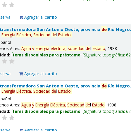
eserva
Agregar al carrito
 transformadora San Antonio Oeste, provincia
de
Río Negro
y
Energía
Eléctrica,
Sociedad
de
l
Estado
.
spañol
enos Aires:
Agua
y
energía
eléctrica,
sociedad
de
l
estado
, 1988
lidad:
Ítems disponibles para préstamo:
Signatura topográfica:
62
eserva
Agregar al carrito
 transformadora San Antonio Oeste, provincia
de
Río Negro
y
Energía
Eléctrica,
Sociedad
de
l
Estado
.
spañol
enos Aires:
Agua
y
Energía
Eléctrica,
Sociedad
de
l
Estado
, 1998
lidad:
Ítems disponibles para préstamo:
Signatura topográfica:
62
eserva
Agregar al carrito