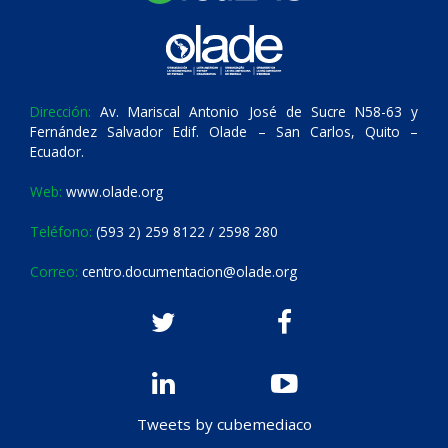
Dirección:
Av. Mariscal Antonio José de Sucre N58-63 y
Fernández Salvador Edif. Olade – San Carlos, Quito –
Ecuador.
Web:
www.olade.org
Teléfono:
(593 2) 259 8122 / 2598 280
Correo:
centro.documentacion@olade.org
Tweets by cubemediaco