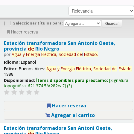
|
|
Seleccionar títulos para:
Hacer reserva
Estación transformadora San Antonio Oeste,
provincia
de
Río Negro
por
Agua
y
Energía
Eléctrica,
Sociedad
de
l
Estado
.
Idioma:
Español
Editor:
Buenos Aires:
Agua
y
Energía
Eléctrica,
Sociedad
de
l
Estado
,
1988
Disponibilidad:
Ítems disponibles para préstamo:
Signatura
topográfica:
621.374.5/A282/v.2
(3).
Hacer reserva
Agregar al carrito
Estación transformadora San Antoni Oeste,
provincia
de
Río Negro