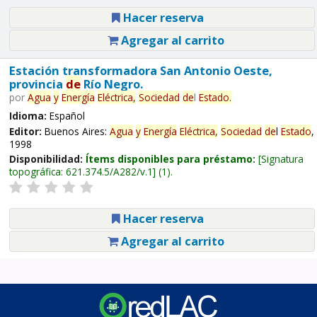
Hacer reserva
Agregar al carrito
Estación transformadora San Antonio Oeste,
provincia
de
Río Negro.
por
Agua
y
Energía
Eléctrica,
Sociedad
de
l
Estado
.
Idioma:
Español
Editor:
Buenos Aires:
Agua
y
Energía
Eléctrica,
Sociedad
de
l
Estado
,
1998
Disponibilidad:
Ítems disponibles para préstamo:
Signatura
topográfica:
621.374.5/A282/v.1
(1).
Hacer reserva
Agregar al carrito