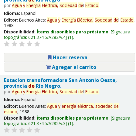
por
Agua
y
Energía
Eléctrica,
Sociedad
de
l
Estado
.
Idioma:
Español
Editor:
Buenos Aires:
Agua
y
Energía
Eléctrica,
Sociedad
de
l
Estado
,
1988
Disponibilidad:
Ítems disponibles para préstamo:
Signatura
topográfica:
621.374.5/A282/v.4
(1).
Hacer reserva
Agregar al carrito
Estacion transformadora San Antonio Oeste,
provincia
de
Río Negro.
por
Agua
y
Energía
Eléctrica,
Sociedad
de
l
Estado
.
Idioma:
Español
Editor:
Buenos Aires:
Agua
y
energía
eléctrica,
sociedad
de
l
estado
, 1988
Disponibilidad:
Ítems disponibles para préstamo:
Signatura
topográfica:
621.374.5/A282/v.3
(1).