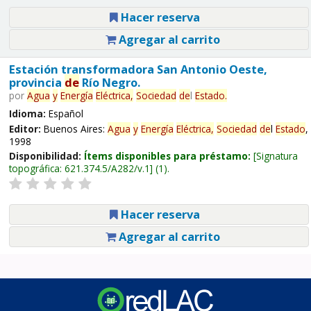
Hacer reserva
Agregar al carrito
Estación transformadora San Antonio Oeste,
provincia
de
Río Negro.
por
Agua
y
Energía
Eléctrica,
Sociedad
de
l
Estado
.
Idioma:
Español
Editor:
Buenos Aires:
Agua
y
Energía
Eléctrica,
Sociedad
de
l
Estado
,
1998
Disponibilidad:
Ítems disponibles para préstamo:
Signatura
topográfica:
621.374.5/A282/v.1
(1).
Hacer reserva
Agregar al carrito