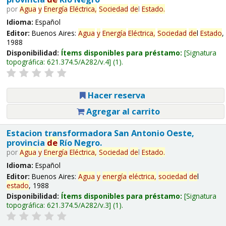
por
Agua
y
Energía
Eléctrica,
Sociedad
de
l
Estado
.
Idioma:
Español
Editor:
Buenos Aires:
Agua
y
Energía
Eléctrica,
Sociedad
de
l
Estado
,
1988
Disponibilidad:
Ítems disponibles para préstamo:
Signatura
topográfica:
621.374.5/A282/v.4
(1).
Hacer reserva
Agregar al carrito
Estacion transformadora San Antonio Oeste,
provincia
de
Río Negro.
por
Agua
y
Energía
Eléctrica,
Sociedad
de
l
Estado
.
Idioma:
Español
Editor:
Buenos Aires:
Agua
y
energía
eléctrica,
sociedad
de
l
estado
, 1988
Disponibilidad:
Ítems disponibles para préstamo:
Signatura
topográfica:
621.374.5/A282/v.3
(1).