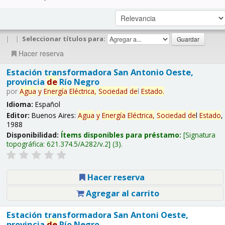
|
|
Seleccionar títulos para:
Hacer reserva
Estación transformadora San Antonio Oeste,
provincia
de
Río Negro
por
Agua
y
Energía
Eléctrica,
Sociedad
de
l
Estado
.
Idioma:
Español
Editor:
Buenos Aires:
Agua
y
Energía
Eléctrica,
Sociedad
de
l
Estado
,
1988
Disponibilidad:
Ítems disponibles para préstamo:
Signatura
topográfica:
621.374.5/A282/v.2
(3).
Hacer reserva
Agregar al carrito
Estación transformadora San Antoni Oeste,
provincia
de
Río Negro