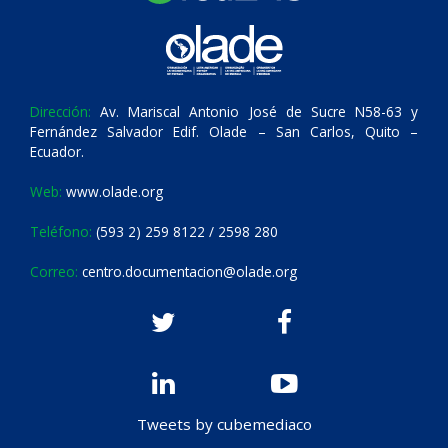
Dirección:
Av. Mariscal Antonio José de Sucre N58-63 y
Fernández Salvador Edif. Olade – San Carlos, Quito –
Ecuador.
Web:
www.olade.org
Teléfono:
(593 2) 259 8122 / 2598 280
Correo:
centro.documentacion@olade.org
Tweets by cubemediaco