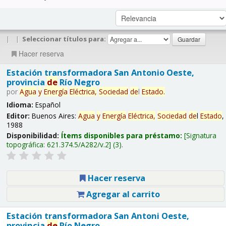
|
|
Seleccionar títulos para:
Hacer reserva
Estación transformadora San Antonio Oeste,
provincia
de
Río Negro
por
Agua
y
Energía
Eléctrica,
Sociedad
de
l
Estado
.
Idioma:
Español
Editor:
Buenos Aires:
Agua
y
Energía
Eléctrica,
Sociedad
de
l
Estado
,
1988
Disponibilidad:
Ítems disponibles para préstamo:
Signatura
topográfica:
621.374.5/A282/v.2
(3).
Hacer reserva
Agregar al carrito
Estación transformadora San Antoni Oeste,
provincia
de
Río Negro