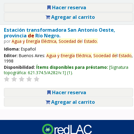
Hacer reserva
Agregar al carrito
Estación transformadora San Antonio Oeste,
provincia
de
Río Negro.
por
Agua
y
Energía
Eléctrica,
Sociedad
de
l
Estado
.
Idioma:
Español
Editor:
Buenos Aires:
Agua
y
Energía
Eléctrica,
Sociedad
de
l
Estado
,
1998
Disponibilidad:
Ítems disponibles para préstamo:
Signatura
topográfica:
621.374.5/A282/v.1
(1).
Hacer reserva
Agregar al carrito