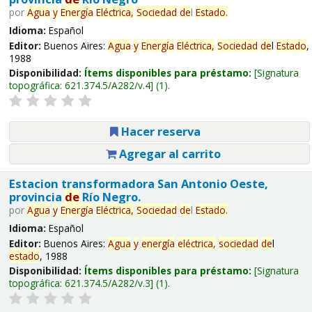
por
Agua
y
Energía
Eléctrica,
Sociedad
de
l
Estado
.
Idioma:
Español
Editor:
Buenos Aires:
Agua
y
Energía
Eléctrica,
Sociedad
de
l
Estado
,
1988
Disponibilidad:
Ítems disponibles para préstamo:
Signatura
topográfica:
621.374.5/A282/v.4
(1).
Hacer reserva
Agregar al carrito
Estacion transformadora San Antonio Oeste,
provincia
de
Río Negro.
por
Agua
y
Energía
Eléctrica,
Sociedad
de
l
Estado
.
Idioma:
Español
Editor:
Buenos Aires:
Agua
y
energía
eléctrica,
sociedad
de
l
estado
, 1988
Disponibilidad:
Ítems disponibles para préstamo:
Signatura
topográfica:
621.374.5/A282/v.3
(1).