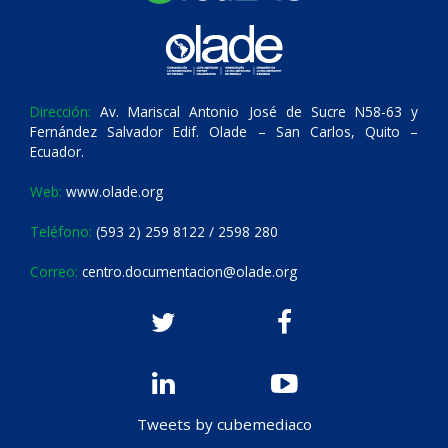
Dirección:
Av. Mariscal Antonio José de Sucre N58-63 y
Fernández Salvador Edif. Olade – San Carlos, Quito –
Ecuador.
Web:
www.olade.org
Teléfono:
(593 2) 259 8122 / 2598 280
Correo:
centro.documentacion@olade.org
Tweets by cubemediaco