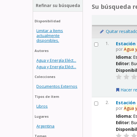
Refinar su búsqueda
Su búsqueda re
Disponibilidad
Limitar a ítems
Quitar resaltad
actualmente
disponibles.
1.
Estación
por
Agua
Autores
Idioma:
E
Agua y Energía Eléct...
Editor:
Bu
Agua y Energía Eléct...
Disponibi
Colecciones
Documentos Externos
Hacer r
Tipos de ítem
2.
Estación
Libros
por
Agua
Idioma:
E
Lugares
Editor:
Bu
Argentina
Disponibi
Temas