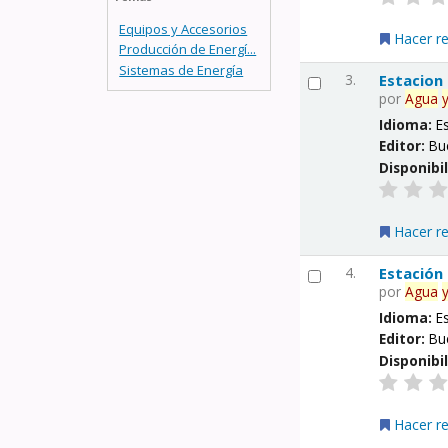
Equipos y Accesorios
Hacer r
Producción de Energí...
Sistemas de Energía
3.
Estacion
por
Agua
Idioma:
E
Editor:
Bu
Disponibi
Hacer r
4.
Estación
por
Agua
Idioma:
E
Editor:
Bu
Disponibi
Hacer r