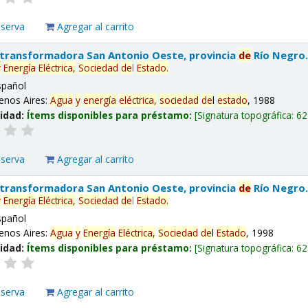
eserva
Agregar al carrito
 transformadora San Antonio Oeste, provincia
de
Río Negro
y
Energía
Eléctrica,
Sociedad
de
l
Estado
.
spañol
enos Aires:
Agua
y
energía
eléctrica,
sociedad
de
l
estado
, 1988
lidad:
Ítems disponibles para préstamo:
Signatura topográfica:
62
eserva
Agregar al carrito
 transformadora San Antonio Oeste, provincia
de
Río Negro
y
Energía
Eléctrica,
Sociedad
de
l
Estado
.
spañol
enos Aires:
Agua
y
Energía
Eléctrica,
Sociedad
de
l
Estado
, 1998
lidad:
Ítems disponibles para préstamo:
Signatura topográfica:
62
eserva
Agregar al carrito