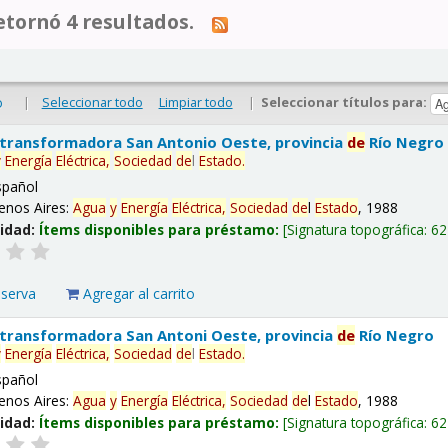
tornó 4 resultados.
|
Seleccionar todo
Limpiar todo
|
Seleccionar títulos para:
o
 transformadora San Antonio Oeste, provincia
de
Río Negro
y
Energía
Eléctrica,
Sociedad
de
l
Estado
.
spañol
enos Aires:
Agua
y
Energía
Eléctrica,
Sociedad
de
l
Estado
, 1988
lidad:
Ítems disponibles para préstamo:
Signatura topográfica:
62
eserva
Agregar al carrito
 transformadora San Antoni Oeste, provincia
de
Río Negro
y
Energía
Eléctrica,
Sociedad
de
l
Estado
.
spañol
enos Aires:
Agua
y
Energía
Eléctrica,
Sociedad
de
l
Estado
, 1988
lidad:
Ítems disponibles para préstamo:
Signatura topográfica:
62