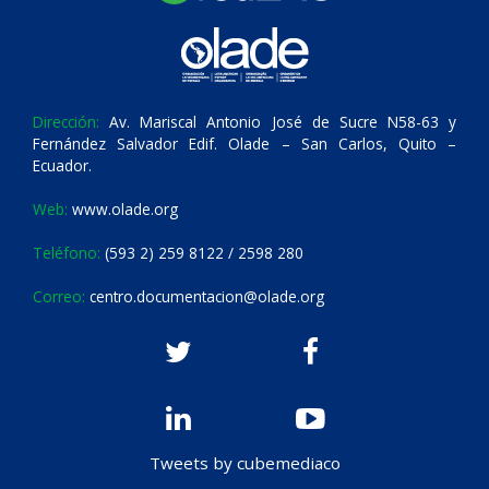
Dirección:
Av. Mariscal Antonio José de Sucre N58-63 y
Fernández Salvador Edif. Olade – San Carlos, Quito –
Ecuador.
Web:
www.olade.org
Teléfono:
(593 2) 259 8122 / 2598 280
Correo:
centro.documentacion@olade.org
Tweets by cubemediaco