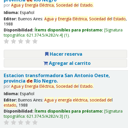
por
Agua
y
Energía
Eléctrica,
Sociedad
de
l
Estado
.
Idioma:
Español
Editor:
Buenos Aires:
Agua
y
Energía
Eléctrica,
Sociedad
de
l
Estado
,
1988
Disponibilidad:
Ítems disponibles para préstamo:
Signatura
topográfica:
621.374.5/A282/v.4
(1).
Hacer reserva
Agregar al carrito
Estacion transformadora San Antonio Oeste,
provincia
de
Río Negro.
por
Agua
y
Energía
Eléctrica,
Sociedad
de
l
Estado
.
Idioma:
Español
Editor:
Buenos Aires:
Agua
y
energía
eléctrica,
sociedad
de
l
estado
, 1988
Disponibilidad:
Ítems disponibles para préstamo:
Signatura
topográfica:
621.374.5/A282/v.3
(1).