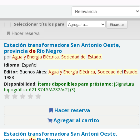
|
|
Seleccionar títulos para:
Hacer reserva
Estación transformadora San Antonio Oeste,
provincia
de
Río Negro
por
Agua
y
Energía
Eléctrica,
Sociedad
de
l
Estado
.
Idioma:
Español
Editor:
Buenos Aires:
Agua
y
Energía
Eléctrica,
Sociedad
de
l
Estado
,
1988
Disponibilidad:
Ítems disponibles para préstamo:
Signatura
topográfica:
621.374.5/A282/v.2
(3).
Hacer reserva
Agregar al carrito
Estación transformadora San Antoni Oeste,
provincia
de
Río Negro