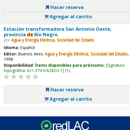
Hacer reserva
Agregar al carrito
Estación transformadora San Antonio Oeste,
provincia
de
Río Negro.
por
Agua
y
Energía
Eléctrica,
Sociedad
de
l
Estado
.
Idioma:
Español
Editor:
Buenos Aires:
Agua
y
Energía
Eléctrica,
Sociedad
de
l
Estado
,
1998
Disponibilidad:
Ítems disponibles para préstamo:
Signatura
topográfica:
621.374.5/A282/v.1
(1).
Hacer reserva
Agregar al carrito