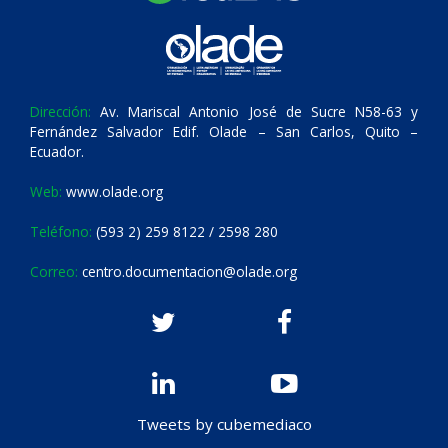
Dirección:
Av. Mariscal Antonio José de Sucre N58-63 y
Fernández Salvador Edif. Olade – San Carlos, Quito –
Ecuador.
Web:
www.olade.org
Teléfono:
(593 2) 259 8122 / 2598 280
Correo:
centro.documentacion@olade.org
Tweets by cubemediaco