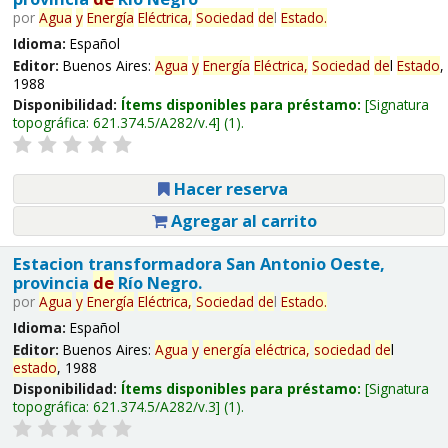
por
Agua
y
Energía
Eléctrica,
Sociedad
de
l
Estado
.
Idioma:
Español
Editor:
Buenos Aires:
Agua
y
Energía
Eléctrica,
Sociedad
de
l
Estado
,
1988
Disponibilidad:
Ítems disponibles para préstamo:
Signatura
topográfica:
621.374.5/A282/v.4
(1).
Hacer reserva
Agregar al carrito
Estacion transformadora San Antonio Oeste,
provincia
de
Río Negro.
por
Agua
y
Energía
Eléctrica,
Sociedad
de
l
Estado
.
Idioma:
Español
Editor:
Buenos Aires:
Agua
y
energía
eléctrica,
sociedad
de
l
estado
, 1988
Disponibilidad:
Ítems disponibles para préstamo:
Signatura
topográfica:
621.374.5/A282/v.3
(1).