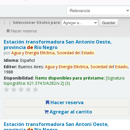
|
|
Seleccionar títulos para:
Hacer reserva
Estación transformadora San Antonio Oeste,
provincia
de
Río Negro
por
Agua
y
Energía
Eléctrica,
Sociedad
de
l
Estado
.
Idioma:
Español
Editor:
Buenos Aires:
Agua
y
Energía
Eléctrica,
Sociedad
de
l
Estado
,
1988
Disponibilidad:
Ítems disponibles para préstamo:
Signatura
topográfica:
621.374.5/A282/v.2
(3).
Hacer reserva
Agregar al carrito
Estación transformadora San Antoni Oeste,
provincia
de
Río Negro