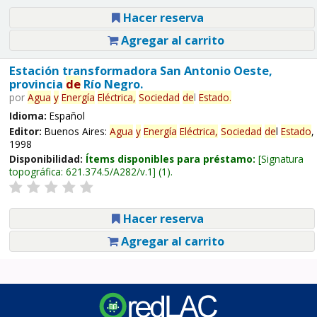
Hacer reserva
Agregar al carrito
Estación transformadora San Antonio Oeste,
provincia
de
Río Negro.
por
Agua
y
Energía
Eléctrica,
Sociedad
de
l
Estado
.
Idioma:
Español
Editor:
Buenos Aires:
Agua
y
Energía
Eléctrica,
Sociedad
de
l
Estado
,
1998
Disponibilidad:
Ítems disponibles para préstamo:
Signatura
topográfica:
621.374.5/A282/v.1
(1).
Hacer reserva
Agregar al carrito