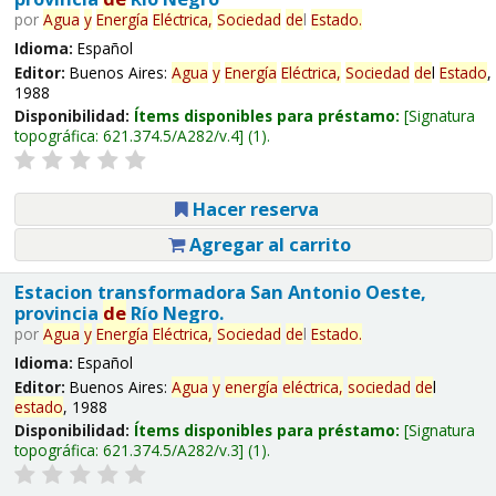
por
Agua
y
Energía
Eléctrica,
Sociedad
de
l
Estado
.
Idioma:
Español
Editor:
Buenos Aires:
Agua
y
Energía
Eléctrica,
Sociedad
de
l
Estado
,
1988
Disponibilidad:
Ítems disponibles para préstamo:
Signatura
topográfica:
621.374.5/A282/v.4
(1).
Hacer reserva
Agregar al carrito
Estacion transformadora San Antonio Oeste,
provincia
de
Río Negro.
por
Agua
y
Energía
Eléctrica,
Sociedad
de
l
Estado
.
Idioma:
Español
Editor:
Buenos Aires:
Agua
y
energía
eléctrica,
sociedad
de
l
estado
, 1988
Disponibilidad:
Ítems disponibles para préstamo:
Signatura
topográfica:
621.374.5/A282/v.3
(1).