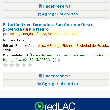
Hacer reserva
Agregar al carrito
Estación transformadora San Antonio Oeste,
provincia
de
Río Negro.
por
Agua
y
Energía
Eléctrica,
Sociedad
de
l
Estado
.
Idioma:
Español
Editor:
Buenos Aires:
Agua
y
Energía
Eléctrica,
Sociedad
de
l
Estado
,
1998
Disponibilidad:
Ítems disponibles para préstamo:
Signatura
topográfica:
621.374.5/A282/v.1
(1).
Hacer reserva
Agregar al carrito