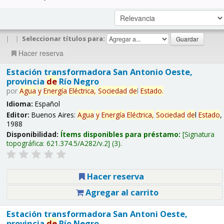
|
|
Seleccionar títulos para:
Hacer reserva
Estación transformadora San Antonio Oeste,
provincia
de
Río Negro
por
Agua
y
Energía
Eléctrica,
Sociedad
de
l
Estado
.
Idioma:
Español
Editor:
Buenos Aires:
Agua
y
Energía
Eléctrica,
Sociedad
de
l
Estado
,
1988
Disponibilidad:
Ítems disponibles para préstamo:
Signatura
topográfica:
621.374.5/A282/v.2
(3).
Hacer reserva
Agregar al carrito
Estación transformadora San Antoni Oeste,
provincia
de
Río Negro