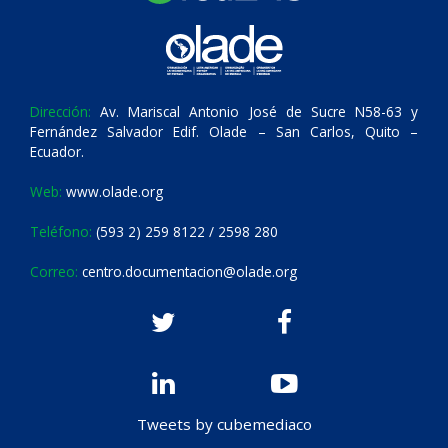
Dirección:
Av. Mariscal Antonio José de Sucre N58-63 y
Fernández Salvador Edif. Olade – San Carlos, Quito –
Ecuador.
Web:
www.olade.org
Teléfono:
(593 2) 259 8122 / 2598 280
Correo:
centro.documentacion@olade.org
Tweets by cubemediaco