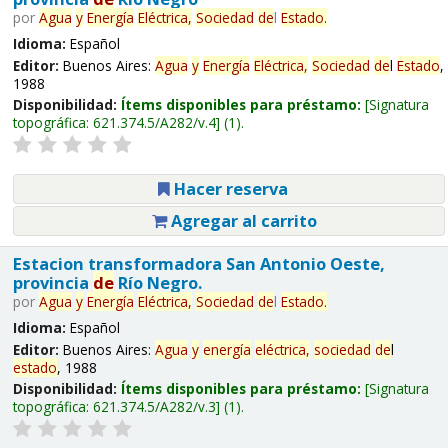
por
Agua
y
Energía
Eléctrica,
Sociedad
de
l
Estado
.
Idioma:
Español
Editor:
Buenos Aires:
Agua
y
Energía
Eléctrica,
Sociedad
de
l
Estado
,
1988
Disponibilidad:
Ítems disponibles para préstamo:
Signatura
topográfica:
621.374.5/A282/v.4
(1).
Hacer reserva
Agregar al carrito
Estacion transformadora San Antonio Oeste,
provincia
de
Río Negro.
por
Agua
y
Energía
Eléctrica,
Sociedad
de
l
Estado
.
Idioma:
Español
Editor:
Buenos Aires:
Agua
y
energía
eléctrica,
sociedad
de
l
estado
, 1988
Disponibilidad:
Ítems disponibles para préstamo:
Signatura
topográfica:
621.374.5/A282/v.3
(1).