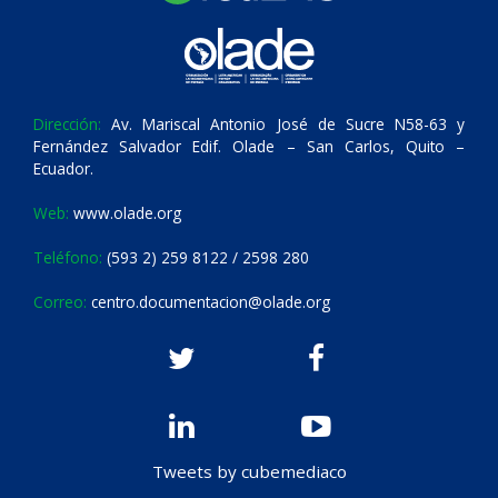
Dirección:
Av. Mariscal Antonio José de Sucre N58-63 y
Fernández Salvador Edif. Olade – San Carlos, Quito –
Ecuador.
Web:
www.olade.org
Teléfono:
(593 2) 259 8122 / 2598 280
Correo:
centro.documentacion@olade.org
Tweets by cubemediaco