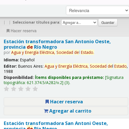
|
|
Seleccionar títulos para:
Hacer reserva
Estación transformadora San Antonio Oeste,
provincia
de
Río Negro
por
Agua
y
Energía
Eléctrica,
Sociedad
de
l
Estado
.
Idioma:
Español
Editor:
Buenos Aires:
Agua
y
Energía
Eléctrica,
Sociedad
de
l
Estado
,
1988
Disponibilidad:
Ítems disponibles para préstamo:
Signatura
topográfica:
621.374.5/A282/v.2
(3).
Hacer reserva
Agregar al carrito
Estación transformadora San Antoni Oeste,
provincia
de
Río Negro