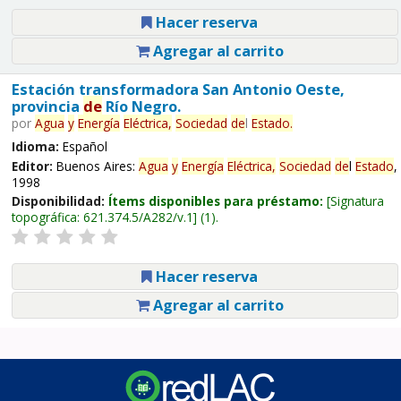
Hacer reserva
Agregar al carrito
Estación transformadora San Antonio Oeste,
provincia
de
Río Negro.
por
Agua
y
Energía
Eléctrica,
Sociedad
de
l
Estado
.
Idioma:
Español
Editor:
Buenos Aires:
Agua
y
Energía
Eléctrica,
Sociedad
de
l
Estado
,
1998
Disponibilidad:
Ítems disponibles para préstamo:
Signatura
topográfica:
621.374.5/A282/v.1
(1).
Hacer reserva
Agregar al carrito