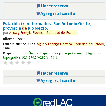
Hacer reserva
Agregar al carrito
Estación transformadora San Antonio Oeste,
provincia
de
Río Negro.
por
Agua
y
Energía
Eléctrica,
Sociedad
de
l
Estado
.
Idioma:
Español
Editor:
Buenos Aires:
Agua
y
Energía
Eléctrica,
Sociedad
de
l
Estado
,
1998
Disponibilidad:
Ítems disponibles para préstamo:
Signatura
topográfica:
621.374.5/A282/v.1
(1).
Hacer reserva
Agregar al carrito