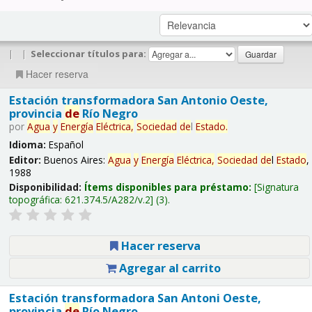
|
|
Seleccionar títulos para:
Hacer reserva
Estación transformadora San Antonio Oeste,
provincia
de
Río Negro
por
Agua
y
Energía
Eléctrica,
Sociedad
de
l
Estado
.
Idioma:
Español
Editor:
Buenos Aires:
Agua
y
Energía
Eléctrica,
Sociedad
de
l
Estado
,
1988
Disponibilidad:
Ítems disponibles para préstamo:
Signatura
topográfica:
621.374.5/A282/v.2
(3).
Hacer reserva
Agregar al carrito
Estación transformadora San Antoni Oeste,
provincia
de
Río Negro