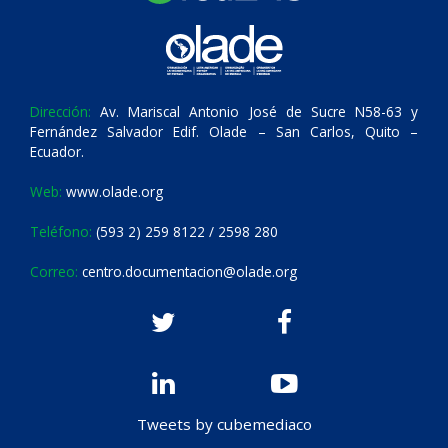
Dirección:
Av. Mariscal Antonio José de Sucre N58-63 y
Fernández Salvador Edif. Olade – San Carlos, Quito –
Ecuador.
Web:
www.olade.org
Teléfono:
(593 2) 259 8122 / 2598 280
Correo:
centro.documentacion@olade.org
Tweets by cubemediaco