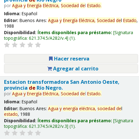
por
Agua
y
Energía
Eléctrica,
Sociedad
de
l
Estado
.
Idioma:
Español
Editor:
Buenos Aires:
Agua
y
Energía
Eléctrica,
Sociedad
de
l
Estado
,
1988
Disponibilidad:
Ítems disponibles para préstamo:
Signatura
topográfica:
621.374.5/A282/v.4
(1).
Hacer reserva
Agregar al carrito
Estacion transformadora San Antonio Oeste,
provincia
de
Río Negro.
por
Agua
y
Energía
Eléctrica,
Sociedad
de
l
Estado
.
Idioma:
Español
Editor:
Buenos Aires:
Agua
y
energía
eléctrica,
sociedad
de
l
estado
, 1988
Disponibilidad:
Ítems disponibles para préstamo:
Signatura
topográfica:
621.374.5/A282/v.3
(1).