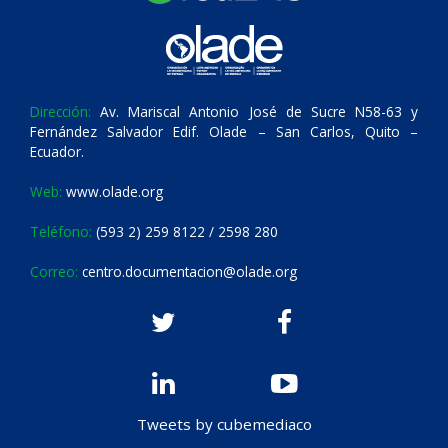
Dirección:
Av. Mariscal Antonio José de Sucre N58-63 y
Fernández Salvador Edif. Olade – San Carlos, Quito –
Ecuador.
Web:
www.olade.org
Teléfono:
(593 2) 259 8122 / 2598 280
Correo:
centro.documentacion@olade.org
Tweets by cubemediaco