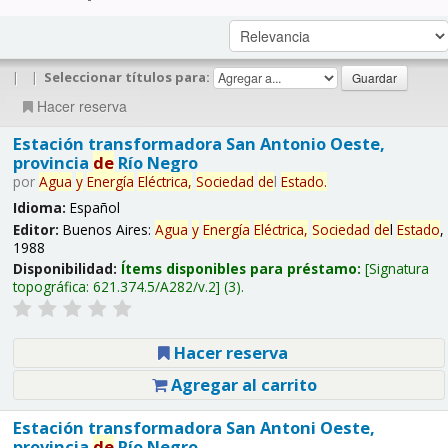
|
|
Seleccionar títulos para:
Hacer reserva
Estación transformadora San Antonio Oeste,
provincia
de
Río Negro
por
Agua
y
Energía
Eléctrica,
Sociedad
de
l
Estado
.
Idioma:
Español
Editor:
Buenos Aires:
Agua
y
Energía
Eléctrica,
Sociedad
de
l
Estado
,
1988
Disponibilidad:
Ítems disponibles para préstamo:
Signatura
topográfica:
621.374.5/A282/v.2
(3).
Hacer reserva
Agregar al carrito
Estación transformadora San Antoni Oeste,
provincia
de
Río Negro