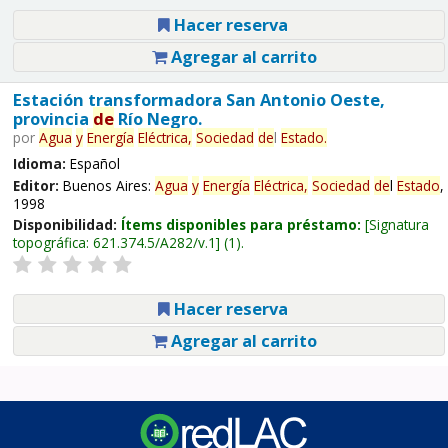
Hacer reserva
Agregar al carrito
Estación transformadora San Antonio Oeste,
provincia
de
Río Negro.
por
Agua
y
Energía
Eléctrica,
Sociedad
de
l
Estado
.
Idioma:
Español
Editor:
Buenos Aires:
Agua
y
Energía
Eléctrica,
Sociedad
de
l
Estado
,
1998
Disponibilidad:
Ítems disponibles para préstamo:
Signatura
topográfica:
621.374.5/A282/v.1
(1).
Hacer reserva
Agregar al carrito