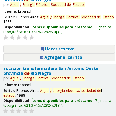
por
Agua
y
Energía
Eléctrica,
Sociedad
de
l
Estado
.
Idioma:
Español
Editor:
Buenos Aires:
Agua
y
Energía
Eléctrica,
Sociedad
de
l
Estado
,
1988
Disponibilidad:
Ítems disponibles para préstamo:
Signatura
topográfica:
621.374.5/A282/v.4
(1).
Hacer reserva
Agregar al carrito
Estacion transformadora San Antonio Oeste,
provincia
de
Río Negro.
por
Agua
y
Energía
Eléctrica,
Sociedad
de
l
Estado
.
Idioma:
Español
Editor:
Buenos Aires:
Agua
y
energía
eléctrica,
sociedad
de
l
estado
, 1988
Disponibilidad:
Ítems disponibles para préstamo:
Signatura
topográfica:
621.374.5/A282/v.3
(1).