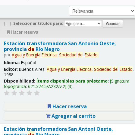
|
|
Seleccionar títulos para:
Hacer reserva
Estación transformadora San Antonio Oeste,
provincia
de
Río Negro
por
Agua
y
Energía
Eléctrica,
Sociedad
de
l
Estado
.
Idioma:
Español
Editor:
Buenos Aires:
Agua
y
Energía
Eléctrica,
Sociedad
de
l
Estado
,
1988
Disponibilidad:
Ítems disponibles para préstamo:
Signatura
topográfica:
621.374.5/A282/v.2
(3).
Hacer reserva
Agregar al carrito
Estación transformadora San Antoni Oeste,
provincia
de
Río Negro