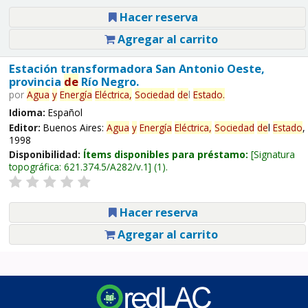
Hacer reserva
Agregar al carrito
Estación transformadora San Antonio Oeste,
provincia
de
Río Negro.
por
Agua
y
Energía
Eléctrica,
Sociedad
de
l
Estado
.
Idioma:
Español
Editor:
Buenos Aires:
Agua
y
Energía
Eléctrica,
Sociedad
de
l
Estado
,
1998
Disponibilidad:
Ítems disponibles para préstamo:
Signatura
topográfica:
621.374.5/A282/v.1
(1).
Hacer reserva
Agregar al carrito