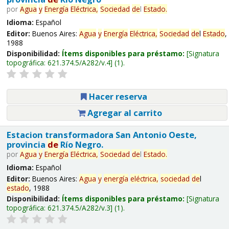
por
Agua
y
Energía
Eléctrica,
Sociedad
de
l
Estado
.
Idioma:
Español
Editor:
Buenos Aires:
Agua
y
Energía
Eléctrica,
Sociedad
de
l
Estado
,
1988
Disponibilidad:
Ítems disponibles para préstamo:
Signatura
topográfica:
621.374.5/A282/v.4
(1).
Hacer reserva
Agregar al carrito
Estacion transformadora San Antonio Oeste,
provincia
de
Río Negro.
por
Agua
y
Energía
Eléctrica,
Sociedad
de
l
Estado
.
Idioma:
Español
Editor:
Buenos Aires:
Agua
y
energía
eléctrica,
sociedad
de
l
estado
, 1988
Disponibilidad:
Ítems disponibles para préstamo:
Signatura
topográfica:
621.374.5/A282/v.3
(1).