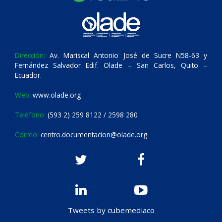
Dirección:
Av. Mariscal Antonio José de Sucre N58-63 y
Fernández Salvador Edif. Olade – San Carlos, Quito –
Ecuador.
Web:
www.olade.org
Teléfono:
(593 2) 259 8122 / 2598 280
Correo:
centro.documentacion@olade.org
Tweets by cubemediaco