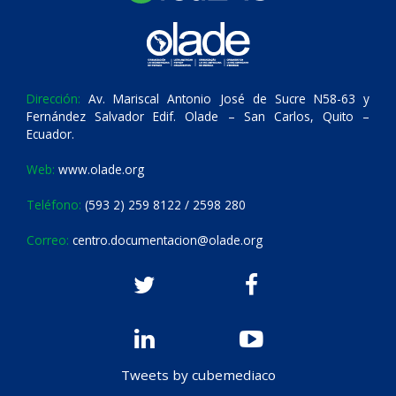
Dirección:
Av. Mariscal Antonio José de Sucre N58-63 y
Fernández Salvador Edif. Olade – San Carlos, Quito –
Ecuador.
Web:
www.olade.org
Teléfono:
(593 2) 259 8122 / 2598 280
Correo:
centro.documentacion@olade.org
Tweets by cubemediaco