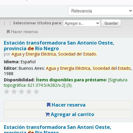
|
|
Seleccionar títulos para:
Hacer reserva
Estación transformadora San Antonio Oeste,
provincia
de
Río Negro
por
Agua
y
Energía
Eléctrica,
Sociedad
de
l
Estado
.
Idioma:
Español
Editor:
Buenos Aires:
Agua
y
Energía
Eléctrica,
Sociedad
de
l
Estado
,
1988
Disponibilidad:
Ítems disponibles para préstamo:
Signatura
topográfica:
621.374.5/A282/v.2
(3).
Hacer reserva
Agregar al carrito
Estación transformadora San Antoni Oeste,
provincia
de
Río Negro