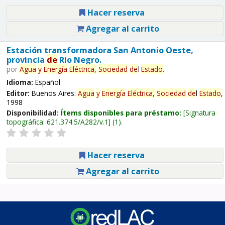
Hacer reserva
Agregar al carrito
Estación transformadora San Antonio Oeste,
provincia
de
Río Negro.
por
Agua
y
Energía
Eléctrica,
Sociedad
de
l
Estado
.
Idioma:
Español
Editor:
Buenos Aires:
Agua
y
Energía
Eléctrica,
Sociedad
de
l
Estado
,
1998
Disponibilidad:
Ítems disponibles para préstamo:
Signatura
topográfica:
621.374.5/A282/v.1
(1).
Hacer reserva
Agregar al carrito