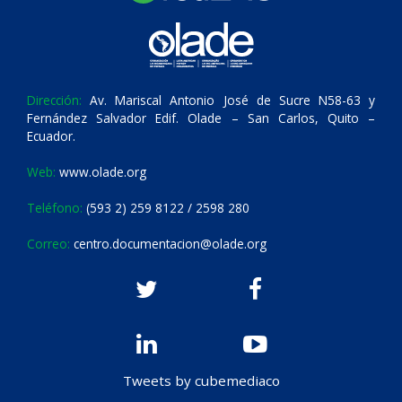
Dirección:
Av. Mariscal Antonio José de Sucre N58-63 y
Fernández Salvador Edif. Olade – San Carlos, Quito –
Ecuador.
Web:
www.olade.org
Teléfono:
(593 2) 259 8122 / 2598 280
Correo:
centro.documentacion@olade.org
Tweets by cubemediaco