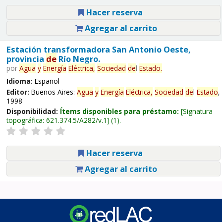
Hacer reserva
Agregar al carrito
Estación transformadora San Antonio Oeste,
provincia
de
Río Negro.
por
Agua
y
Energía
Eléctrica,
Sociedad
de
l
Estado
.
Idioma:
Español
Editor:
Buenos Aires:
Agua
y
Energía
Eléctrica,
Sociedad
de
l
Estado
,
1998
Disponibilidad:
Ítems disponibles para préstamo:
Signatura
topográfica:
621.374.5/A282/v.1
(1).
Hacer reserva
Agregar al carrito