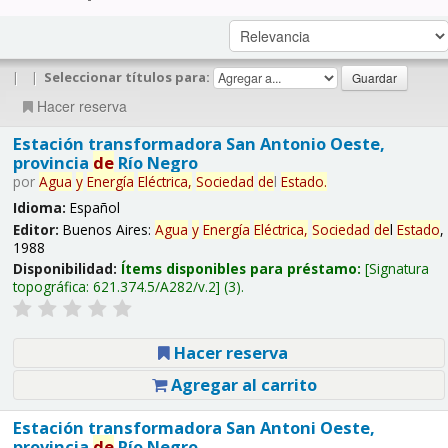
|
|
Seleccionar títulos para:
Hacer reserva
Estación transformadora San Antonio Oeste,
provincia
de
Río Negro
por
Agua
y
Energía
Eléctrica,
Sociedad
de
l
Estado
.
Idioma:
Español
Editor:
Buenos Aires:
Agua
y
Energía
Eléctrica,
Sociedad
de
l
Estado
,
1988
Disponibilidad:
Ítems disponibles para préstamo:
Signatura
topográfica:
621.374.5/A282/v.2
(3).
Hacer reserva
Agregar al carrito
Estación transformadora San Antoni Oeste,
provincia
de
Río Negro