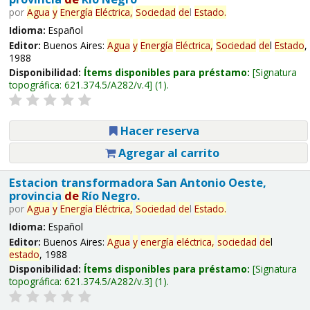
por
Agua
y
Energía
Eléctrica,
Sociedad
de
l
Estado
.
Idioma:
Español
Editor:
Buenos Aires:
Agua
y
Energía
Eléctrica,
Sociedad
de
l
Estado
,
1988
Disponibilidad:
Ítems disponibles para préstamo:
Signatura
topográfica:
621.374.5/A282/v.4
(1).
Hacer reserva
Agregar al carrito
Estacion transformadora San Antonio Oeste,
provincia
de
Río Negro.
por
Agua
y
Energía
Eléctrica,
Sociedad
de
l
Estado
.
Idioma:
Español
Editor:
Buenos Aires:
Agua
y
energía
eléctrica,
sociedad
de
l
estado
, 1988
Disponibilidad:
Ítems disponibles para préstamo:
Signatura
topográfica:
621.374.5/A282/v.3
(1).