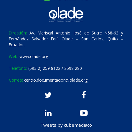
Dirección:
Av. Mariscal Antonio José de Sucre N58-63 y
Fernández Salvador Edif. Olade – San Carlos, Quito –
Ecuador.
Web:
www.olade.org
Teléfono:
(593 2) 259 8122 / 2598 280
Correo:
centro.documentacion@olade.org
Tweets by cubemediaco