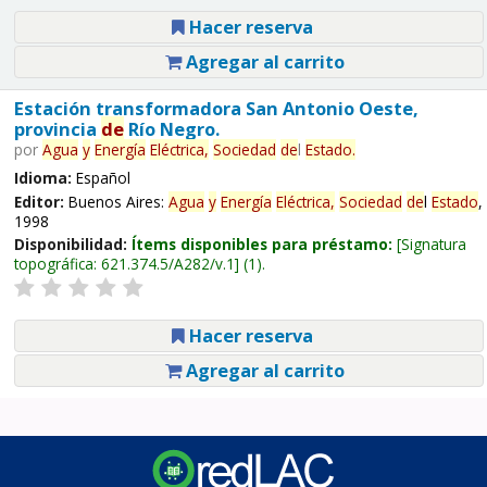
Hacer reserva
Agregar al carrito
Estación transformadora San Antonio Oeste,
provincia
de
Río Negro.
por
Agua
y
Energía
Eléctrica,
Sociedad
de
l
Estado
.
Idioma:
Español
Editor:
Buenos Aires:
Agua
y
Energía
Eléctrica,
Sociedad
de
l
Estado
,
1998
Disponibilidad:
Ítems disponibles para préstamo:
Signatura
topográfica:
621.374.5/A282/v.1
(1).
Hacer reserva
Agregar al carrito