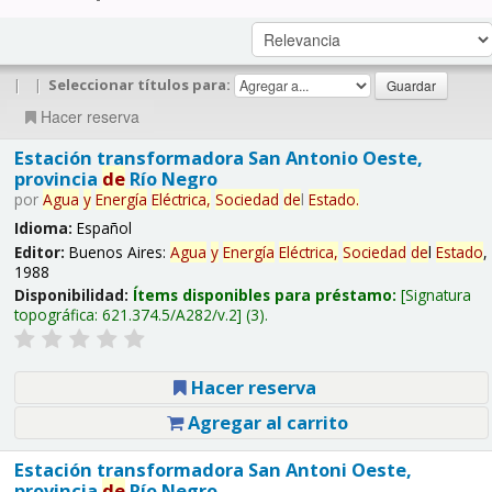
|
|
Seleccionar títulos para:
Hacer reserva
Estación transformadora San Antonio Oeste,
provincia
de
Río Negro
por
Agua
y
Energía
Eléctrica,
Sociedad
de
l
Estado
.
Idioma:
Español
Editor:
Buenos Aires:
Agua
y
Energía
Eléctrica,
Sociedad
de
l
Estado
,
1988
Disponibilidad:
Ítems disponibles para préstamo:
Signatura
topográfica:
621.374.5/A282/v.2
(3).
Hacer reserva
Agregar al carrito
Estación transformadora San Antoni Oeste,
provincia
de
Río Negro