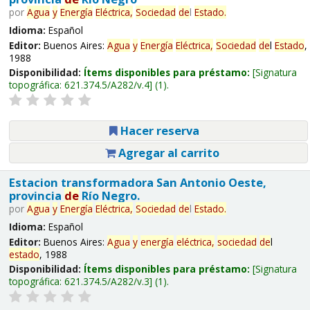
por
Agua
y
Energía
Eléctrica,
Sociedad
de
l
Estado
.
Idioma:
Español
Editor:
Buenos Aires:
Agua
y
Energía
Eléctrica,
Sociedad
de
l
Estado
,
1988
Disponibilidad:
Ítems disponibles para préstamo:
Signatura
topográfica:
621.374.5/A282/v.4
(1).
Hacer reserva
Agregar al carrito
Estacion transformadora San Antonio Oeste,
provincia
de
Río Negro.
por
Agua
y
Energía
Eléctrica,
Sociedad
de
l
Estado
.
Idioma:
Español
Editor:
Buenos Aires:
Agua
y
energía
eléctrica,
sociedad
de
l
estado
, 1988
Disponibilidad:
Ítems disponibles para préstamo:
Signatura
topográfica:
621.374.5/A282/v.3
(1).