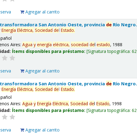
eserva
Agregar al carrito
 transformadora San Antonio Oeste, provincia
de
Río Negro
y
Energía
Eléctrica,
Sociedad
de
l
Estado
.
spañol
enos Aires:
Agua
y
energía
eléctrica,
sociedad
de
l
estado
, 1988
lidad:
Ítems disponibles para préstamo:
Signatura topográfica:
62
eserva
Agregar al carrito
 transformadora San Antonio Oeste, provincia
de
Río Negro
y
Energía
Eléctrica,
Sociedad
de
l
Estado
.
spañol
enos Aires:
Agua
y
Energía
Eléctrica,
Sociedad
de
l
Estado
, 1998
lidad:
Ítems disponibles para préstamo:
Signatura topográfica:
62
eserva
Agregar al carrito