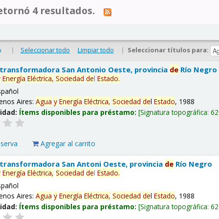
tornó 4 resultados.
|
Seleccionar todo
Limpiar todo
|
Seleccionar títulos para:
o
 transformadora San Antonio Oeste, provincia
de
Río Negro
y
Energía
Eléctrica,
Sociedad
de
l
Estado
.
spañol
enos Aires:
Agua
y
Energía
Eléctrica,
Sociedad
de
l
Estado
, 1988
lidad:
Ítems disponibles para préstamo:
Signatura topográfica:
62
eserva
Agregar al carrito
 transformadora San Antoni Oeste, provincia
de
Río Negro
y
Energía
Eléctrica,
Sociedad
de
l
Estado
.
spañol
enos Aires:
Agua
y
Energía
Eléctrica,
Sociedad
de
l
Estado
, 1988
lidad:
Ítems disponibles para préstamo:
Signatura topográfica:
62