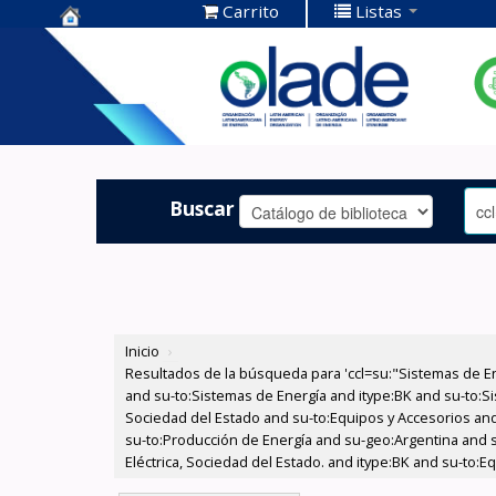
Carrito
Listas
Centro de
Documentación
OLADE -
Buscar
Inicio
›
Resultados de la búsqueda para 'ccl=su:"Sistemas de E
and su-to:Sistemas de Energía and itype:BK and su-to:Si
Sociedad del Estado and su-to:Equipos y Accesorios and 
su-to:Producción de Energía and su-geo:Argentina and 
Eléctrica, Sociedad del Estado. and itype:BK and su-to: