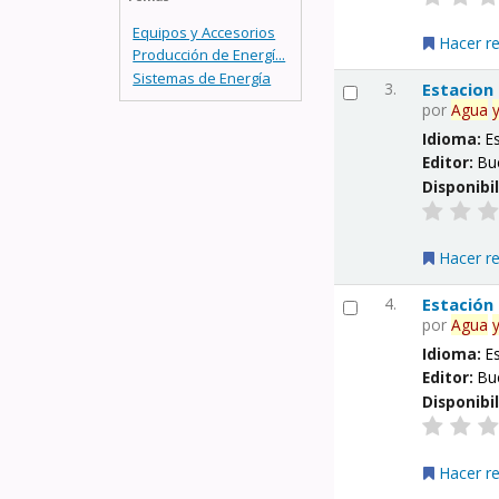
Equipos y Accesorios
Hacer r
Producción de Energí...
Sistemas de Energía
3.
Estacion
por
Agua
Idioma:
E
Editor:
Bu
Disponibi
Hacer r
4.
Estación
por
Agua
Idioma:
E
Editor:
Bu
Disponibi
Hacer r