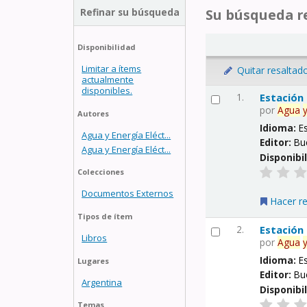
Refinar su búsqueda
Su búsqueda re
Disponibilidad
Limitar a ítems
Quitar resaltad
actualmente
disponibles.
1.
Estación
por
Agua
Autores
Idioma:
E
Agua y Energía Eléct...
Editor:
Bu
Agua y Energía Eléct...
Disponibi
Colecciones
Documentos Externos
Hacer r
Tipos de ítem
2.
Estación
Libros
por
Agua
Idioma:
E
Lugares
Editor:
Bu
Argentina
Disponibi
Temas