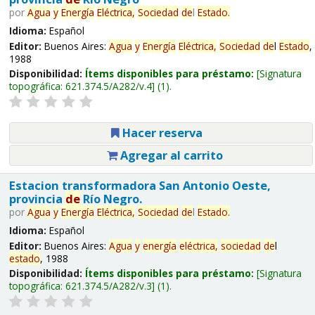
por
Agua
y
Energía
Eléctrica,
Sociedad
de
l
Estado
.
Idioma:
Español
Editor:
Buenos Aires:
Agua
y
Energía
Eléctrica,
Sociedad
de
l
Estado
,
1988
Disponibilidad:
Ítems disponibles para préstamo:
Signatura
topográfica:
621.374.5/A282/v.4
(1).
Hacer reserva
Agregar al carrito
Estacion transformadora San Antonio Oeste,
provincia
de
Río Negro.
por
Agua
y
Energía
Eléctrica,
Sociedad
de
l
Estado
.
Idioma:
Español
Editor:
Buenos Aires:
Agua
y
energía
eléctrica,
sociedad
de
l
estado
, 1988
Disponibilidad:
Ítems disponibles para préstamo:
Signatura
topográfica:
621.374.5/A282/v.3
(1).