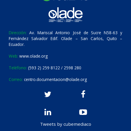
Dirección:
Av. Mariscal Antonio José de Sucre N58-63 y
Fernández Salvador Edif. Olade – San Carlos, Quito –
Ecuador.
Web:
www.olade.org
Teléfono:
(593 2) 259 8122 / 2598 280
Correo:
centro.documentacion@olade.org
Tweets by cubemediaco