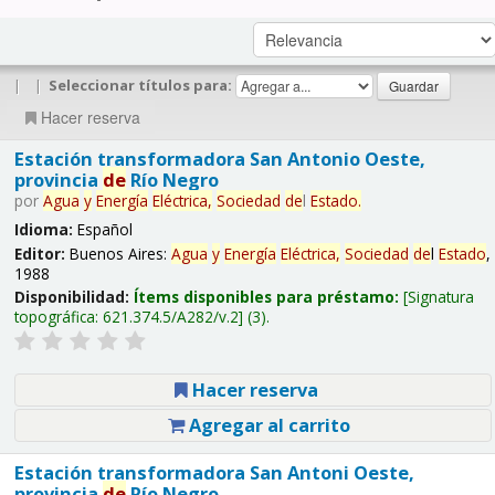
|
|
Seleccionar títulos para:
Hacer reserva
Estación transformadora San Antonio Oeste,
provincia
de
Río Negro
por
Agua
y
Energía
Eléctrica,
Sociedad
de
l
Estado
.
Idioma:
Español
Editor:
Buenos Aires:
Agua
y
Energía
Eléctrica,
Sociedad
de
l
Estado
,
1988
Disponibilidad:
Ítems disponibles para préstamo:
Signatura
topográfica:
621.374.5/A282/v.2
(3).
Hacer reserva
Agregar al carrito
Estación transformadora San Antoni Oeste,
provincia
de
Río Negro