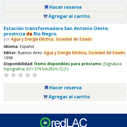
Hacer reserva
Agregar al carrito
Estación transformadora San Antonio Oeste,
provincia
de
Río Negro.
por
Agua
y
Energía
Eléctrica,
Sociedad
de
l
Estado
.
Idioma:
Español
Editor:
Buenos Aires:
Agua
y
Energía
Eléctrica,
Sociedad
de
l
Estado
,
1998
Disponibilidad:
Ítems disponibles para préstamo:
Signatura
topográfica:
621.374.5/A282/v.1
(1).
Hacer reserva
Agregar al carrito