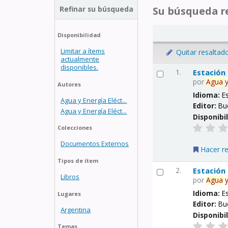
Refinar su búsqueda
Su búsqueda re
Disponibilidad
Limitar a ítems
Quitar resaltad
actualmente
disponibles.
1.
Estación
por
Agua
Autores
Idioma:
E
Agua y Energía Eléct...
Editor:
Bu
Agua y Energía Eléct...
Disponibi
Colecciones
Documentos Externos
Hacer r
Tipos de ítem
2.
Estación
Libros
por
Agua
Idioma:
E
Lugares
Editor:
Bu
Argentina
Disponibi
Temas