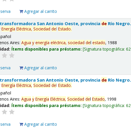
eserva
Agregar al carrito
 transformadora San Antonio Oeste, provincia
de
Río Negro
y
Energía
Eléctrica,
Sociedad
de
l
Estado
.
spañol
enos Aires:
Agua
y
energía
eléctrica,
sociedad
de
l
estado
, 1988
lidad:
Ítems disponibles para préstamo:
Signatura topográfica:
62
eserva
Agregar al carrito
 transformadora San Antonio Oeste, provincia
de
Río Negro
y
Energía
Eléctrica,
Sociedad
de
l
Estado
.
spañol
enos Aires:
Agua
y
Energía
Eléctrica,
Sociedad
de
l
Estado
, 1998
lidad:
Ítems disponibles para préstamo:
Signatura topográfica:
62
eserva
Agregar al carrito