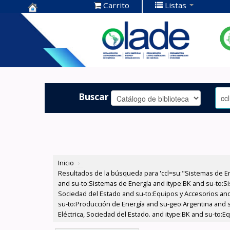
Carrito
Listas
Centro de
Documentación
OLADE -
Buscar
Inicio
›
Resultados de la búsqueda para 'ccl=su:"Sistemas de E
and su-to:Sistemas de Energía and itype:BK and su-to:Si
Sociedad del Estado and su-to:Equipos y Accesorios and 
su-to:Producción de Energía and su-geo:Argentina and 
Eléctrica, Sociedad del Estado. and itype:BK and su-to:E