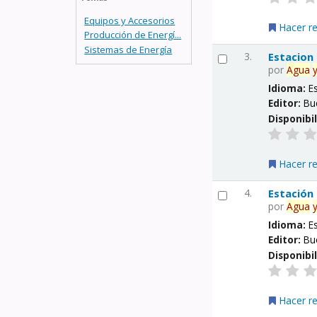
Equipos y Accesorios
Hacer r
Producción de Energí...
Sistemas de Energía
3.
Estacion
por
Agua
Idioma:
E
Editor:
Bu
Disponibi
Hacer r
4.
Estación
por
Agua
Idioma:
E
Editor:
Bu
Disponibi
Hacer r