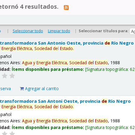
tornó 4 resultados.
|
Seleccionar todo
Limpiar todo
|
Seleccionar títulos para:
o
 transformadora San Antonio Oeste, provincia
de
Río Negro
y
Energía
Eléctrica,
Sociedad
de
l
Estado
.
spañol
enos Aires:
Agua
y
Energía
Eléctrica,
Sociedad
de
l
Estado
, 1988
lidad:
Ítems disponibles para préstamo:
Signatura topográfica:
62
eserva
Agregar al carrito
 transformadora San Antoni Oeste, provincia
de
Río Negro
y
Energía
Eléctrica,
Sociedad
de
l
Estado
.
spañol
enos Aires:
Agua
y
Energía
Eléctrica,
Sociedad
de
l
Estado
, 1988
lidad:
Ítems disponibles para préstamo:
Signatura topográfica:
62