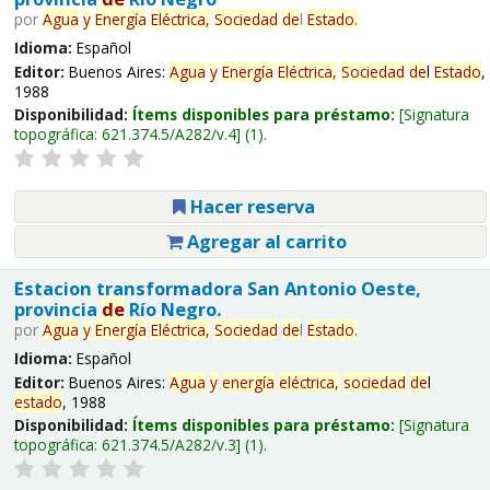
por
Agua
y
Energía
Eléctrica,
Sociedad
de
l
Estado
.
Idioma:
Español
Editor:
Buenos Aires:
Agua
y
Energía
Eléctrica,
Sociedad
de
l
Estado
,
1988
Disponibilidad:
Ítems disponibles para préstamo:
Signatura
topográfica:
621.374.5/A282/v.4
(1).
Hacer reserva
Agregar al carrito
Estacion transformadora San Antonio Oeste,
provincia
de
Río Negro.
por
Agua
y
Energía
Eléctrica,
Sociedad
de
l
Estado
.
Idioma:
Español
Editor:
Buenos Aires:
Agua
y
energía
eléctrica,
sociedad
de
l
estado
, 1988
Disponibilidad:
Ítems disponibles para préstamo:
Signatura
topográfica:
621.374.5/A282/v.3
(1).