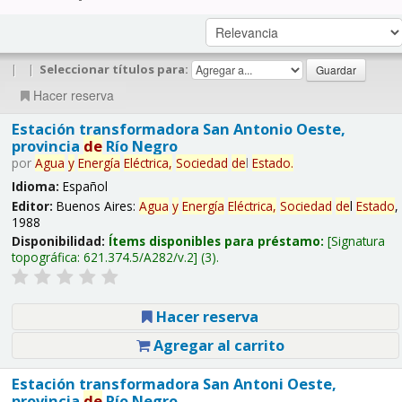
|
|
Seleccionar títulos para:
Hacer reserva
Estación transformadora San Antonio Oeste,
provincia
de
Río Negro
por
Agua
y
Energía
Eléctrica,
Sociedad
de
l
Estado
.
Idioma:
Español
Editor:
Buenos Aires:
Agua
y
Energía
Eléctrica,
Sociedad
de
l
Estado
,
1988
Disponibilidad:
Ítems disponibles para préstamo:
Signatura
topográfica:
621.374.5/A282/v.2
(3).
Hacer reserva
Agregar al carrito
Estación transformadora San Antoni Oeste,
provincia
de
Río Negro