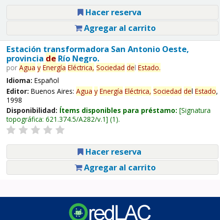
Hacer reserva
Agregar al carrito
Estación transformadora San Antonio Oeste,
provincia
de
Río Negro.
por
Agua
y
Energía
Eléctrica,
Sociedad
de
l
Estado
.
Idioma:
Español
Editor:
Buenos Aires:
Agua
y
Energía
Eléctrica,
Sociedad
de
l
Estado
,
1998
Disponibilidad:
Ítems disponibles para préstamo:
Signatura
topográfica:
621.374.5/A282/v.1
(1).
Hacer reserva
Agregar al carrito