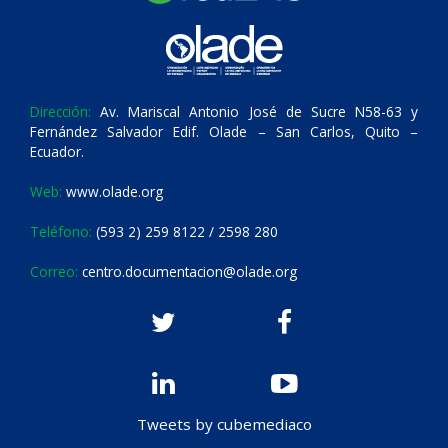
Dirección:
Av. Mariscal Antonio José de Sucre N58-63 y
Fernández Salvador Edif. Olade – San Carlos, Quito –
Ecuador.
Web:
www.olade.org
Teléfono:
(593 2) 259 8122 / 2598 280
Correo:
centro.documentacion@olade.org
Tweets by cubemediaco