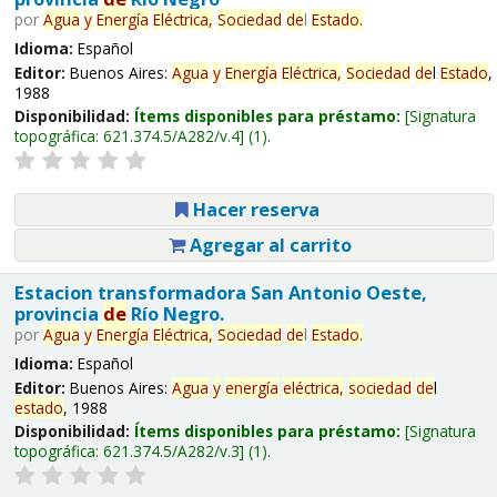
por
Agua
y
Energía
Eléctrica,
Sociedad
de
l
Estado
.
Idioma:
Español
Editor:
Buenos Aires:
Agua
y
Energía
Eléctrica,
Sociedad
de
l
Estado
,
1988
Disponibilidad:
Ítems disponibles para préstamo:
Signatura
topográfica:
621.374.5/A282/v.4
(1).
Hacer reserva
Agregar al carrito
Estacion transformadora San Antonio Oeste,
provincia
de
Río Negro.
por
Agua
y
Energía
Eléctrica,
Sociedad
de
l
Estado
.
Idioma:
Español
Editor:
Buenos Aires:
Agua
y
energía
eléctrica,
sociedad
de
l
estado
, 1988
Disponibilidad:
Ítems disponibles para préstamo:
Signatura
topográfica:
621.374.5/A282/v.3
(1).