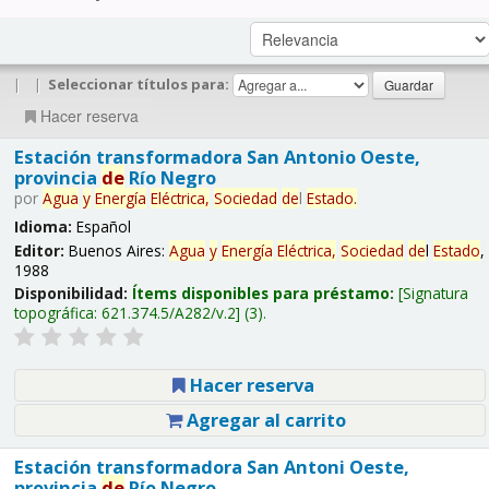
|
|
Seleccionar títulos para:
Hacer reserva
Estación transformadora San Antonio Oeste,
provincia
de
Río Negro
por
Agua
y
Energía
Eléctrica,
Sociedad
de
l
Estado
.
Idioma:
Español
Editor:
Buenos Aires:
Agua
y
Energía
Eléctrica,
Sociedad
de
l
Estado
,
1988
Disponibilidad:
Ítems disponibles para préstamo:
Signatura
topográfica:
621.374.5/A282/v.2
(3).
Hacer reserva
Agregar al carrito
Estación transformadora San Antoni Oeste,
provincia
de
Río Negro