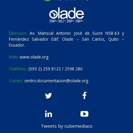
Dirección:
Av. Mariscal Antonio José de Sucre N58-63 y
Fernández Salvador Edif. Olade – San Carlos, Quito –
Ecuador.
Web:
www.olade.org
Teléfono:
(593 2) 259 8122 / 2598 280
Correo:
centro.documentacion@olade.org
Tweets by cubemediaco