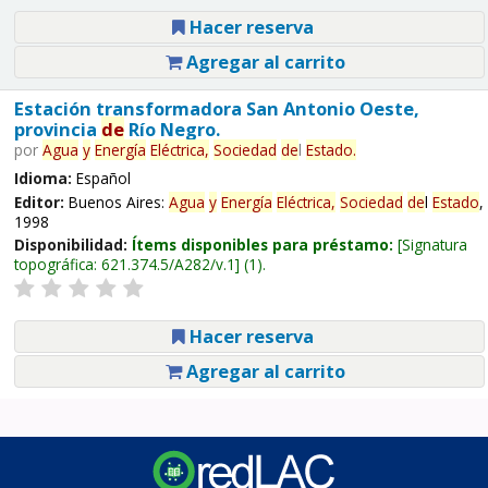
Hacer reserva
Agregar al carrito
Estación transformadora San Antonio Oeste,
provincia
de
Río Negro.
por
Agua
y
Energía
Eléctrica,
Sociedad
de
l
Estado
.
Idioma:
Español
Editor:
Buenos Aires:
Agua
y
Energía
Eléctrica,
Sociedad
de
l
Estado
,
1998
Disponibilidad:
Ítems disponibles para préstamo:
Signatura
topográfica:
621.374.5/A282/v.1
(1).
Hacer reserva
Agregar al carrito