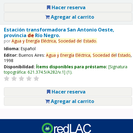
Hacer reserva
Agregar al carrito
Estación transformadora San Antonio Oeste,
provincia
de
Río Negro.
por
Agua
y
Energía
Eléctrica,
Sociedad
de
l
Estado
.
Idioma:
Español
Editor:
Buenos Aires:
Agua
y
Energía
Eléctrica,
Sociedad
de
l
Estado
,
1998
Disponibilidad:
Ítems disponibles para préstamo:
Signatura
topográfica:
621.374.5/A282/v.1
(1).
Hacer reserva
Agregar al carrito