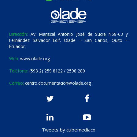
Dirección:
Av. Mariscal Antonio José de Sucre N58-63 y
Fernández Salvador Edif. Olade – San Carlos, Quito –
Ecuador.
Web:
www.olade.org
Teléfono:
(593 2) 259 8122 / 2598 280
Correo:
centro.documentacion@olade.org
Tweets by cubemediaco