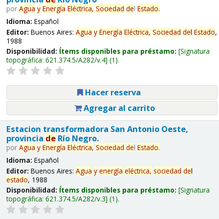
por
Agua
y
Energía
Eléctrica,
Sociedad
de
l
Estado
.
Idioma:
Español
Editor:
Buenos Aires:
Agua
y
Energía
Eléctrica,
Sociedad
de
l
Estado
,
1988
Disponibilidad:
Ítems disponibles para préstamo:
Signatura
topográfica:
621.374.5/A282/v.4
(1).
Hacer reserva
Agregar al carrito
Estacion transformadora San Antonio Oeste,
provincia
de
Río Negro.
por
Agua
y
Energía
Eléctrica,
Sociedad
de
l
Estado
.
Idioma:
Español
Editor:
Buenos Aires:
Agua
y
energía
eléctrica,
sociedad
de
l
estado
, 1988
Disponibilidad:
Ítems disponibles para préstamo:
Signatura
topográfica:
621.374.5/A282/v.3
(1).