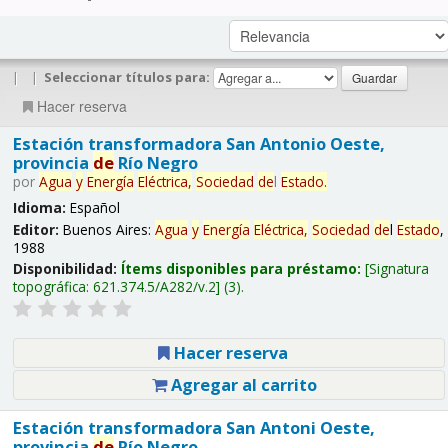
|
|
Seleccionar títulos para:
Hacer reserva
Estación transformadora San Antonio Oeste,
provincia
de
Río Negro
por
Agua
y
Energía
Eléctrica,
Sociedad
de
l
Estado
.
Idioma:
Español
Editor:
Buenos Aires:
Agua
y
Energía
Eléctrica,
Sociedad
de
l
Estado
,
1988
Disponibilidad:
Ítems disponibles para préstamo:
Signatura
topográfica:
621.374.5/A282/v.2
(3).
Hacer reserva
Agregar al carrito
Estación transformadora San Antoni Oeste,
provincia
de
Río Negro