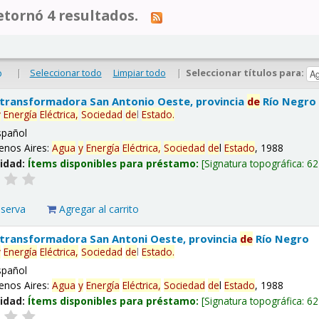
tornó 4 resultados.
|
Seleccionar todo
Limpiar todo
|
Seleccionar títulos para:
o
 transformadora San Antonio Oeste, provincia
de
Río Negro
y
Energía
Eléctrica,
Sociedad
de
l
Estado
.
spañol
enos Aires:
Agua
y
Energía
Eléctrica,
Sociedad
de
l
Estado
, 1988
lidad:
Ítems disponibles para préstamo:
Signatura topográfica:
62
eserva
Agregar al carrito
 transformadora San Antoni Oeste, provincia
de
Río Negro
y
Energía
Eléctrica,
Sociedad
de
l
Estado
.
spañol
enos Aires:
Agua
y
Energía
Eléctrica,
Sociedad
de
l
Estado
, 1988
lidad:
Ítems disponibles para préstamo:
Signatura topográfica:
62