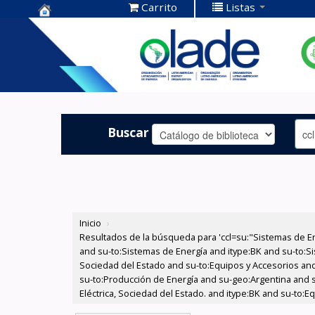
Carrito
Listas
Centro de
Documentación
OLADE -
Buscar
Inicio
›
Resultados de la búsqueda para 'ccl=su:"Sistemas de E
and su-to:Sistemas de Energía and itype:BK and su-to:Si
Sociedad del Estado and su-to:Equipos y Accesorios and 
su-to:Producción de Energía and su-geo:Argentina and 
Eléctrica, Sociedad del Estado. and itype:BK and su-to: