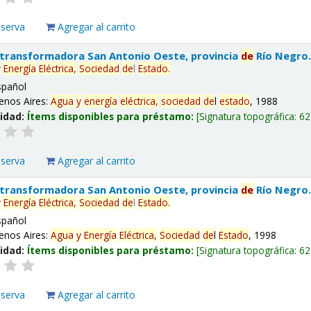
eserva
Agregar al carrito
 transformadora San Antonio Oeste, provincia
de
Río Negro
y
Energía
Eléctrica,
Sociedad
de
l
Estado
.
spañol
enos Aires:
Agua
y
energía
eléctrica,
sociedad
de
l
estado
, 1988
lidad:
Ítems disponibles para préstamo:
Signatura topográfica:
62
eserva
Agregar al carrito
 transformadora San Antonio Oeste, provincia
de
Río Negro
y
Energía
Eléctrica,
Sociedad
de
l
Estado
.
spañol
enos Aires:
Agua
y
Energía
Eléctrica,
Sociedad
de
l
Estado
, 1998
lidad:
Ítems disponibles para préstamo:
Signatura topográfica:
62
eserva
Agregar al carrito