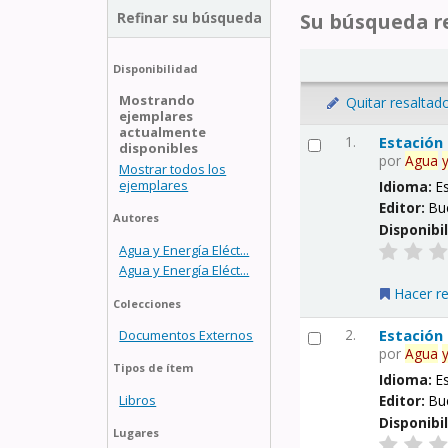
Refinar su búsqueda
Su búsqueda re
Disponibilidad
Mostrando
Quitar resaltad
ejemplares
actualmente
1.
Estación
disponibles
por
Agua
Mostrar todos los
ejemplares
Idioma:
E
Editor:
Bu
Autores
Disponibi
Agua y Energía Eléct...
Agua y Energía Eléct...
Hacer r
Colecciones
2.
Estación
Documentos Externos
por
Agua
Tipos de ítem
Idioma:
E
Libros
Editor:
Bu
Disponibi
Lugares