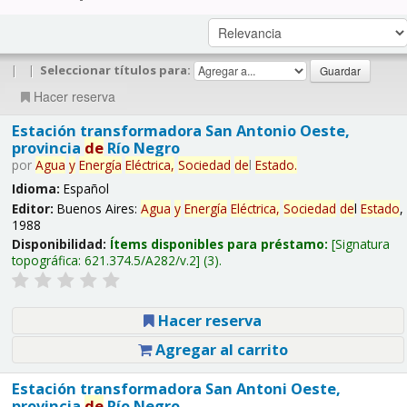
|
|
Seleccionar títulos para:
Hacer reserva
Estación transformadora San Antonio Oeste,
provincia
de
Río Negro
por
Agua
y
Energía
Eléctrica,
Sociedad
de
l
Estado
.
Idioma:
Español
Editor:
Buenos Aires:
Agua
y
Energía
Eléctrica,
Sociedad
de
l
Estado
,
1988
Disponibilidad:
Ítems disponibles para préstamo:
Signatura
topográfica:
621.374.5/A282/v.2
(3).
Hacer reserva
Agregar al carrito
Estación transformadora San Antoni Oeste,
provincia
de
Río Negro