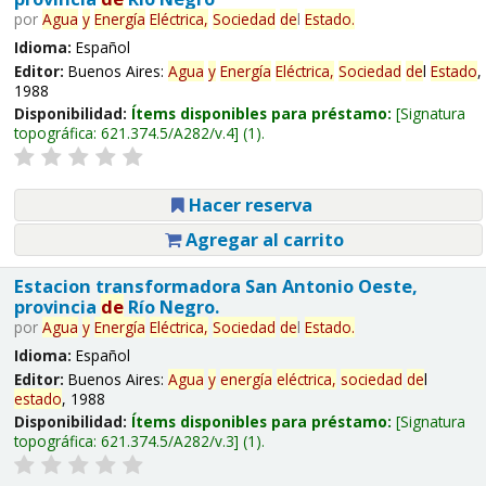
por
Agua
y
Energía
Eléctrica,
Sociedad
de
l
Estado
.
Idioma:
Español
Editor:
Buenos Aires:
Agua
y
Energía
Eléctrica,
Sociedad
de
l
Estado
,
1988
Disponibilidad:
Ítems disponibles para préstamo:
Signatura
topográfica:
621.374.5/A282/v.4
(1).
Hacer reserva
Agregar al carrito
Estacion transformadora San Antonio Oeste,
provincia
de
Río Negro.
por
Agua
y
Energía
Eléctrica,
Sociedad
de
l
Estado
.
Idioma:
Español
Editor:
Buenos Aires:
Agua
y
energía
eléctrica,
sociedad
de
l
estado
, 1988
Disponibilidad:
Ítems disponibles para préstamo:
Signatura
topográfica:
621.374.5/A282/v.3
(1).