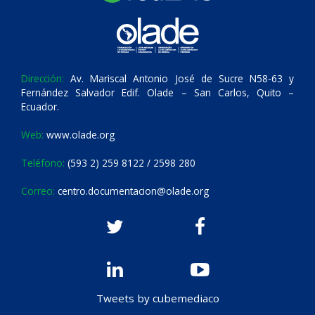
Dirección:
Av. Mariscal Antonio José de Sucre N58-63 y
Fernández Salvador Edif. Olade – San Carlos, Quito –
Ecuador.
Web:
www.olade.org
Teléfono:
(593 2) 259 8122 / 2598 280
Correo:
centro.documentacion@olade.org
Tweets by cubemediaco