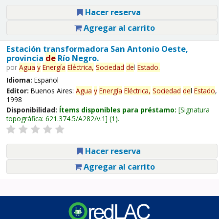
Hacer reserva
Agregar al carrito
Estación transformadora San Antonio Oeste,
provincia
de
Río Negro.
por
Agua
y
Energía
Eléctrica,
Sociedad
de
l
Estado
.
Idioma:
Español
Editor:
Buenos Aires:
Agua
y
Energía
Eléctrica,
Sociedad
de
l
Estado
,
1998
Disponibilidad:
Ítems disponibles para préstamo:
Signatura
topográfica:
621.374.5/A282/v.1
(1).
Hacer reserva
Agregar al carrito